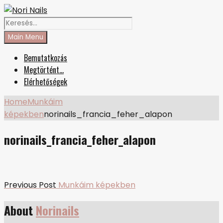
Skip
Facebook
Instagram
to
Search
Nori Nails
körmös blog
content
for:
Main Menu
Bemutatkozás
Megtörtént…
Elérhetőségek
Home
Munkáim
képekben
norinails_francia_feher_alapon
norinails_francia_feher_alapon
Bejegyzés
Previous
Previous Post
Munkáim képekben
post:
navigáció
About
Norinails