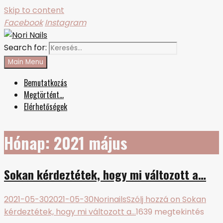
Skip to content
Facebook
Instagram
Search for:
Nori Nails
körmös blog
Main Menu
Bemutatkozás
Megtörtént…
Elérhetőségek
Hónap:
2021 május
Sokan kérdeztétek, hogy mi változott a…
2021-05-30
2021-05-30
Norinails
Szólj hozzá
on Sokan
kérdeztétek, hogy mi változott a…
1639 megtekintés