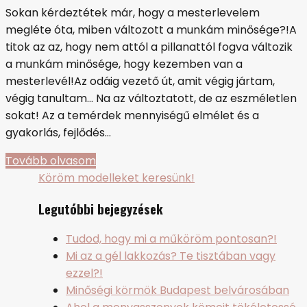
Sokan kérdeztétek már, hogy a mesterlevelem
megléte óta, miben változott a munkám minősége?!A
titok az az, hogy nem attól a pillanattól fogva változik
a munkám minősége, hogy kezemben van a
mesterlevél!Az odáig vezető út, amit végig jártam,
végig tanultam… Na az változtatott, de az eszméletlen
sokat! Az a temérdek mennyiségű elmélet és a
gyakorlás, fejlődés…
Tovább olvasom
Köröm modelleket keresünk!
Legutóbbi bejegyzések
Tudod, hogy mi a műköröm pontosan?!
Mi az a gél lakkozás? Te tisztában vagy
ezzel?!
Minőségi körmök Budapest belvárosában