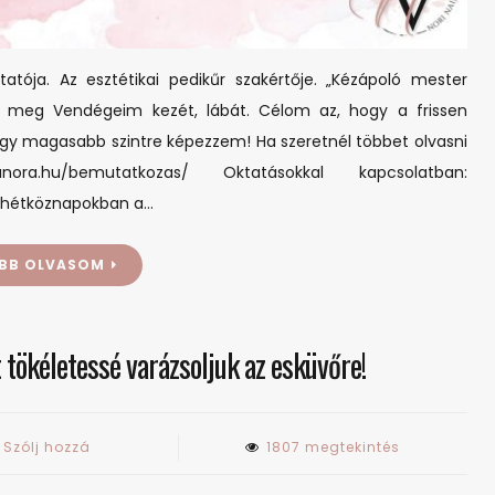
tója. Az esztétikai pedikűr szakértője. „Kézápoló mester
 meg Vendégeim kezét, lábát. Célom az, hogy a frissen
egy magasabb szintre képezzem! Ha szeretnél többet olvasni
ora.hu/bemutatkozas/ Oktatásokkal kapcsolatban:
a hétköznapokban a…
BB OLVASOM
tökéletessé varázsoljuk az esküvőre!
on
Szólj hozzá
1807 megtekintés
Ahol