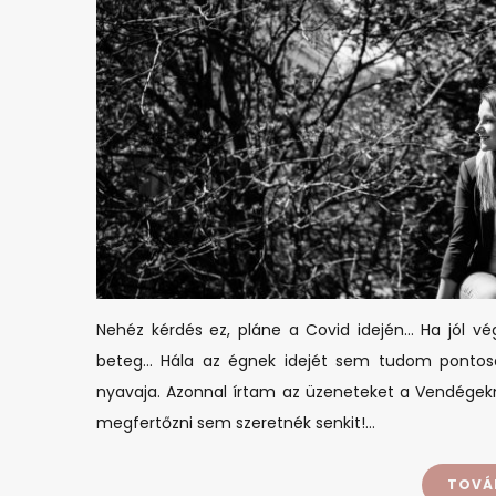
Nehéz kérdés ez, pláne a Covid idején… Ha jól vé
beteg… Hála az égnek idejét sem tudom pontosa
nyavaja. Azonnal írtam az üzeneteket a Vendégek
megfertőzni sem szeretnék senkit!…
TOVÁ