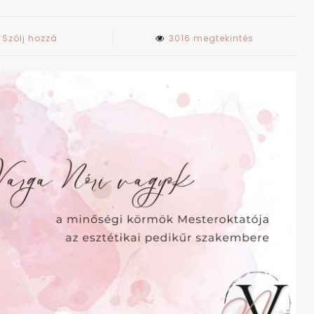
on
Szólj hozzá
3016 megtekintés
Minőségi
körmök
Budapest
belvárosában