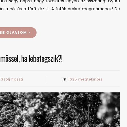
l a Nagy napra, hogy tökéletes legyen az összhang! Gyűrű
an a női és a férfi kéz is! A fotók örökre megmaradnak! De
BB OLVASOM
rmössel, ha lebetegszik?!
on
Szólj hozzá
1625 megtekintés
Mi
a
helyzet
a
körmössel,
ha
lebetegszik?!