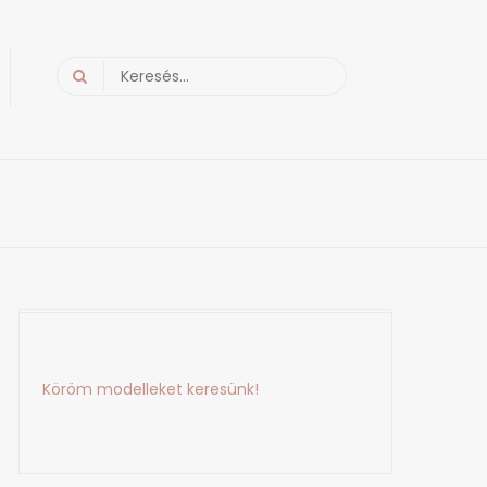
Search
for:
Köröm modelleket keresünk!