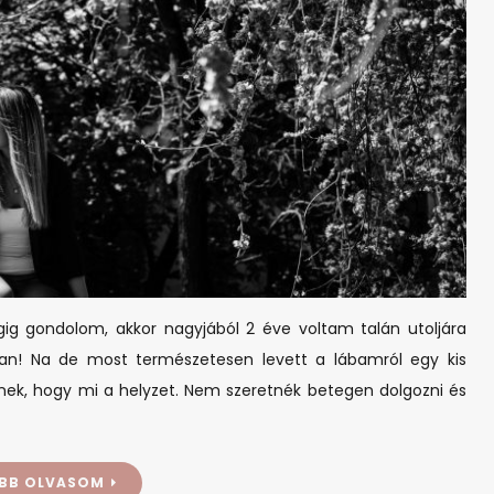
gig gondolom, akkor nagyjából 2 éve voltam talán utoljára
n! Na de most természetesen levett a lábamról egy kis
nek, hogy mi a helyzet. Nem szeretnék betegen dolgozni és
BB OLVASOM