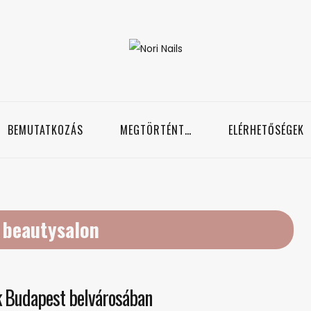
Nori Nails
örmös blog
BEMUTATKOZÁS
MEGTÖRTÉNT…
ELÉRHETŐSÉGEK
:
beautysalon
 Budapest belvárosában