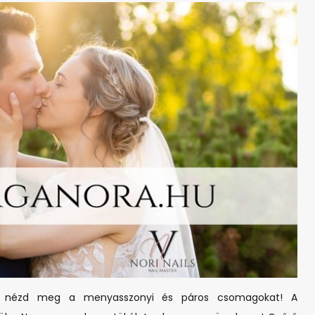
a
menyasszonyok
kömeit
tökéletessé
varázsoljuk
az
esküvőre!
a és nézd meg a menyasszonyi és páros csomagokat! A