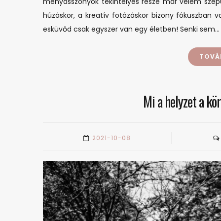
menyasszonyok tekintélyes része már velem szépü
húzáskor, a kreatív fotózáskor bizony fókuszban v
esküvőd csak egyszer van egy életben! Senki sem…
TOVÁ
Mi a helyzet a kö
2021-10-08