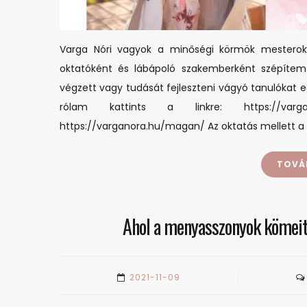
Varga Nóri vagyok a minőségi körmök mesterokta
oktatóként és lábápoló szakemberként szépítem
végzett vagy tudását fejleszteni vágyó tanulókat 
rólam kattints a linkre: https://vargan
https://varganora.hu/magan/ Az oktatás mellett 
TOVÁ
Ahol a menyasszonyok kömeit 
2021-11-09