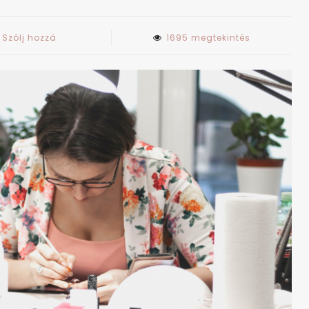
on
Szólj hozzá
1695 megtekintés
#szolgáltatóvagyok
#karantén
#maradjotthon