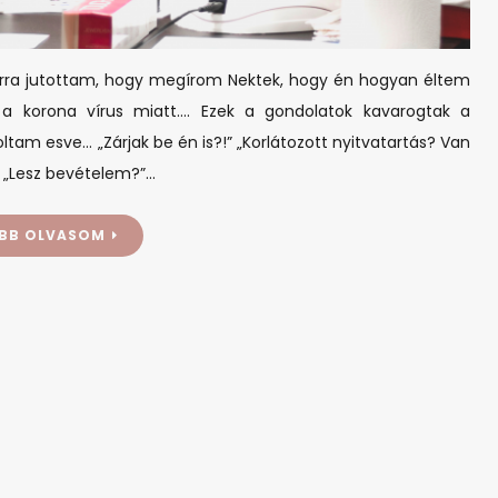
! Arra jutottam, hogy megírom Nektek, hogy én hogyan éltem
 a korona vírus miatt…. Ezek a gondolatok kavarogtak a
am esve… „Zárjak be én is?!” „Korlátozott nyitvatartás? Van
” „Lesz bevételem?”…
BB OLVASOM