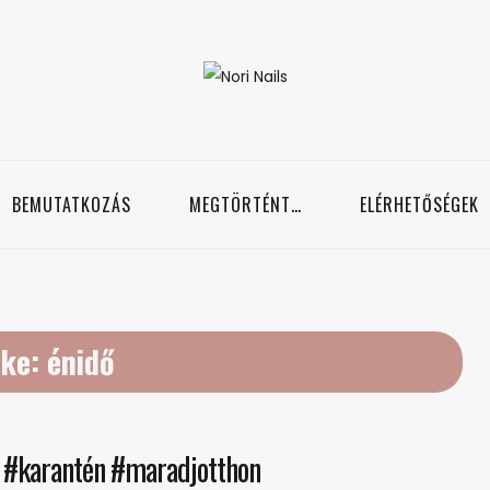
Nori Nails
örmös blog
BEMUTATKOZÁS
MEGTÖRTÉNT…
ELÉRHETŐSÉGEK
ke:
énidő
k #karantén #maradjotthon