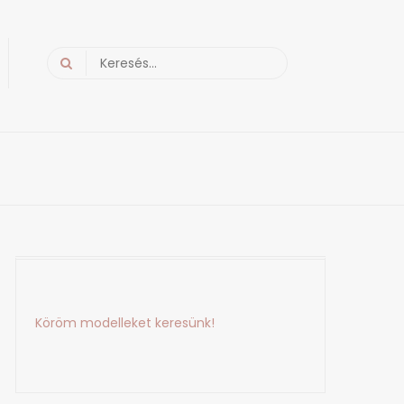
Search
for:
Köröm modelleket keresünk!