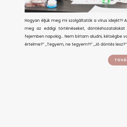
Hogyan éljük meg mi szolgáltatók a vírus idejét?
meg az eddigi történéseket, döntéshozatalokat
fejemben napokig… Nem bírtam aludni, kétségbe volt
értelme?” „Tegyem, ne tegyem?!” „Jó döntés lesz?
TOVÁ