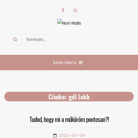
Skip
Facebook
Instagram
to
content
Nori Nails
körmös blog
Search
for:
Main Menu
Címke:
gél lakk
Tudod, hogy mi a műköröm pontosan?!
2023-04-09