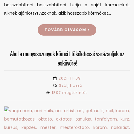
hosszabbítani hosszabbítani tudja a saját körmeinket.
Kiknek ajánlott?! Azoknak, akik hosszabb körmöket…
TOVÁBB OLVASOM
Ahol a menyasszonyok kömeit tökéletessé varázsoljuk az
esküvőre!
2021-11-09
on
Szólj hozzá
Ahol
1807 megtekintés
a
menyasszonyok
kömeit
tökéletessé
varázsoljuk