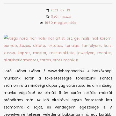
2021-07-13
on
Szólj hozzá
Minőségi
1660 megtekintés
alapanyagokból
minőségi
munka
Fotó: Déber Gábor / www.debergabor.hu A hétköznapi
munkánk során a tökéletességre törekszünk! Fontos
számomra a minőségi alapanyag választása és a minőségi
munka végzése! Az elmúlt 9 év során sokféle márkát
próbáltam már. Az idő elteltével egyre fontosabb lett
számomra a saját, és Vendégeim egészsége is. A
Jewerlyenre teljesen véletlenül bukkantam rá, egy korábbi