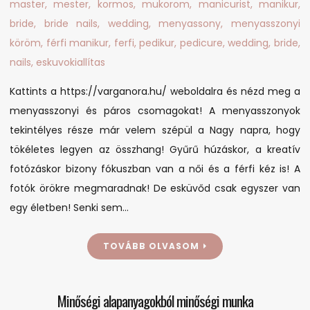
az
esküvőre!
Kattints a https://varganora.hu/ weboldalra és nézd meg a
menyasszonyi és páros csomagokat! A menyasszonyok
tekintélyes része már velem szépül a Nagy napra, hogy
tökéletes legyen az összhang! Gyűrű húzáskor, a kreatív
fotózáskor bizony fókuszban van a női és a férfi kéz is! A
fotók örökre megmaradnak! De esküvőd csak egyszer van
egy életben! Senki sem…
TOVÁBB OLVASOM
Minőségi alapanyagokból minőségi munka