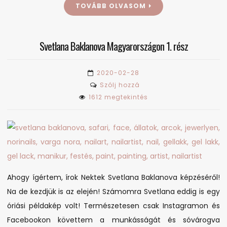
TOVÁBB OLVASOM
Svetlana Baklanova Magyarországon 1. rész
2020-02-28
on
Szólj hozzá
Svetlana
1612 megtekintés
Baklanova
Magyarországon
1.
rész
Ahogy ígértem, írok Nektek Svetlana Baklanova képzéséről!
Na de kezdjük is az elején! Számomra Svetlana eddig is egy
óriási példakép volt! Természetesen csak Instagramon és
Facebookon követtem a munkásságát és sóvárogva