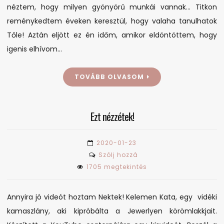
néztem, hogy milyen gyönyörű munkái vannak… Titkon
reménykedtem éveken keresztül, hogy valaha tanulhatok
Tőle! Aztán eljött ez én időm, amikor eldöntöttem, hogy
igenis elhívom…
TOVÁBB OLVASOM
Ezt nézzétek!
2020-01-23
on
Szólj hozzá
Ezt
1705 megtekintés
nézzétek!
Annyira jó videót hoztam Nektek! Kelemen Kata, egy vidéki
kamaszlány, aki kipróbálta a Jewerlyen körömlakkjait.