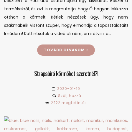
Készített a YouTube csatornájára egy kisvideót. Beszél a
termékekről, és azt is megmutatja, hogy Ő hogyan lakkozza
otthon a körmeit. Kérlek nézzétek úgy, hogy nem
szakmabeli! Viszont szuper, hogy elmondja a tapasztalatait!
Imádom! Kattintsatok a videó címére, ami átvisz a…
TOVÁBB OLVASOM
Strapabíró körmöket szeretnél?!
2020-01-19
on
Szólj hozzá
Strapabíró
2222 megtekintés
körmöket
szeretnél?!