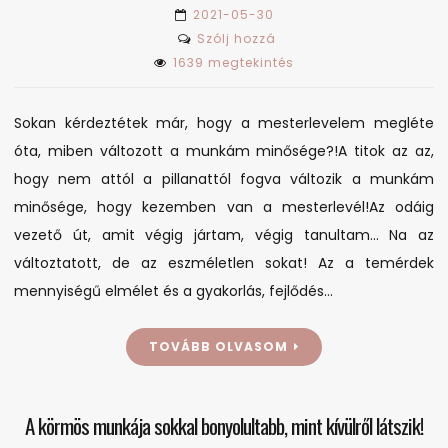
2021-05-30
on
Szólj hozzá
Sokan
1639 megtekintés
kérdeztétek,
hogy
Sokan kérdeztétek már, hogy a mesterlevelem megléte
mi
óta, miben változott a munkám minősége?!A titok az az,
változott
hogy nem attól a pillanattól fogva változik a munkám
a…
minősége, hogy kezemben van a mesterlevél!Az odáig
vezető út, amit végig jártam, végig tanultam… Na az
változtatott, de az eszméletlen sokat! Az a temérdek
mennyiségű elmélet és a gyakorlás, fejlődés…
TOVÁBB OLVASOM
A körmös munkája sokkal bonyolultabb, mint kívülről látszik!