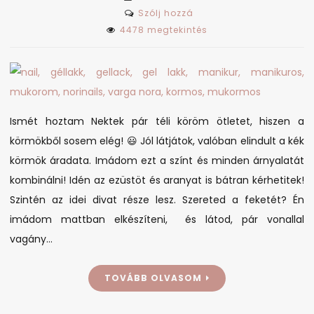
on
Szólj hozzá
Köröm
4478 megtekintés
inspirációk
télre
Ismét hoztam Nektek pár téli köröm ötletet, hiszen a
körmökből sosem elég! 😃 Jól látjátok, valóban elindult a kék
körmök áradata. Imádom ezt a színt és minden árnyalatát
kombinálni! Idén az ezüstöt és aranyat is bátran kérhetitek!
Szintén az idei divat része lesz. Szereted a feketét? Én
imádom mattban elkészíteni, és látod, pár vonallal
vagány…
TOVÁBB OLVASOM