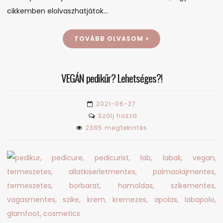
cikkemben elolvaszhatjátok…
TOVÁBB OLVASOM
VEGÁN pedikűr? Lehetséges?!
2021-06-27
on
Szólj hozzá
VEGÁN
2385 megtekintés
pedikűr?
Lehetséges?!