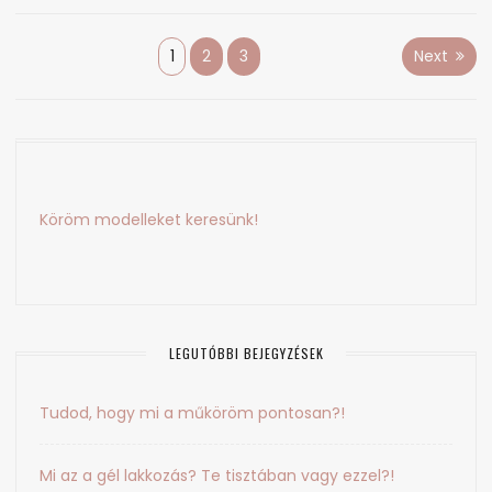
Bejegyzés
1
2
3
Next
navigáció
Köröm modelleket keresünk!
LEGUTÓBBI BEJEGYZÉSEK
Tudod, hogy mi a műköröm pontosan?!
Mi az a gél lakkozás? Te tisztában vagy ezzel?!