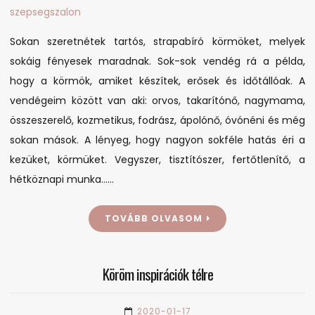
Sokan szeretnétek tartós, strapabíró körmöket, melyek
sokáig fényesek maradnak. Sok-sok vendég rá a példa,
hogy a körmök, amiket készítek, erősek és időtállóak. A
vendégeim között van aki: orvos, takarítónő, nagymama,
összeszerelő, kozmetikus, fodrász, ápolónő, óvónéni és még
sokan mások. A lényeg, hogy nagyon sokféle hatás éri a
kezüket, körmüket. Vegyszer, tisztítószer, fertőtlenítő, a
hétköznapi munka……
TOVÁBB OLVASOM
Köröm inspirációk télre
2020-01-17