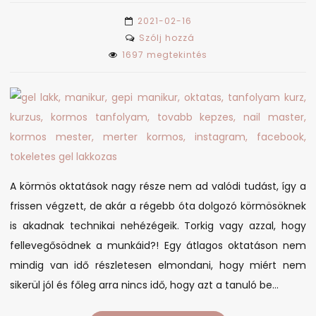
2021-02-16
on
Szólj hozzá
A
1697 megtekintés
körmös
munkája
sokkal
bonyolultabb,
mint
kívülről
látszik!
A körmös oktatások nagy része nem ad valódi tudást, így a
frissen végzett, de akár a régebb óta dolgozó körmösöknek
is akadnak technikai nehézégeik. Torkig vagy azzal, hogy
fellevegősödnek a munkáid?! Egy átlagos oktatáson nem
mindig van idő részletesen elmondani, hogy miért nem
sikerül jól és főleg arra nincs idő, hogy azt a tanuló be…