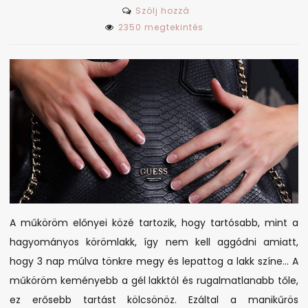
on
Szólj hozzá
Tudod,
2350 megtekintés
hogy
mi
a
műköröm
pontosan?!
A műköröm előnyei közé tartozik, hogy tartósabb, mint a
hagyományos körömlakk, így nem kell aggódni amiatt,
hogy 3 nap múlva tönkre megy és lepattog a lakk színe… A
műköröm keményebb a gél lakktól és rugalmatlanabb tőle,
ez erősebb tartást kölcsönöz. Ezáltal a manikűrös