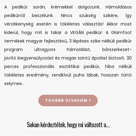
A pedikűr során, krémekkel dolgozunk. Hámoldásos
pedikűrről beszélünk. Nincs szükség szikére, így
vérzékenység esetén is tökéletes választás! Akkor most
kiderül, hogy mit is takar a VEGÁN pedikűr: A Glamfoot
termékek magyar fejlesztésű, 3 lépéses szike nélküli pedikűr
program ultragyors hámoldást, bőrszerkezet-
javító kiegyensúlyozást és magas szintű ápolást biztosít. 30
perces professzionális esztétikai pedikűr, hiba nélküli
tökéletes eredmény, rendkívül puha lábak, hosszan tartó
selymes…
TOVÁBB OLVASOM
Sokan kérdeztétek, hogy mi változott a…