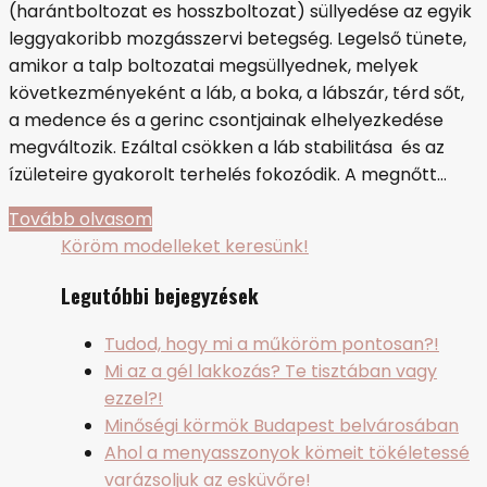
(harántboltozat es hosszboltozat) süllyedése az egyik
leggyakoribb mozgásszervi betegség. Legelső tünete,
amikor a talp boltozatai megsüllyednek, melyek
következményeként a láb, a boka, a lábszár, térd sőt,
a medence és a gerinc csontjainak elhelyezkedése
megváltozik. Ezáltal csökken a láb stabilitása és az
ízületeire gyakorolt terhelés fokozódik. A megnőtt…
Tovább olvasom
Köröm modelleket keresünk!
Legutóbbi bejegyzések
Tudod, hogy mi a műköröm pontosan?!
Mi az a gél lakkozás? Te tisztában vagy
ezzel?!
Minőségi körmök Budapest belvárosában
Ahol a menyasszonyok kömeit tökéletessé
varázsoljuk az esküvőre!