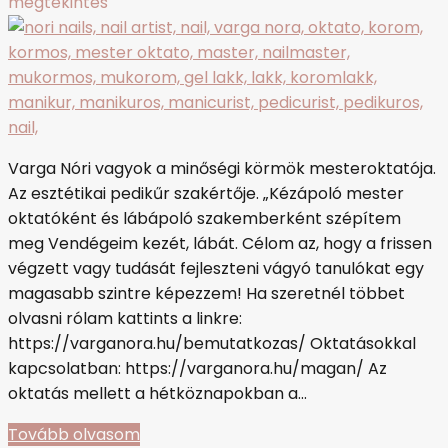
megtekintés
Varga Nóri vagyok a minőségi körmök mesteroktatója.
Az esztétikai pedikűr szakértője. „Kézápoló mester
oktatóként és lábápoló szakemberként szépítem
meg Vendégeim kezét, lábát. Célom az, hogy a frissen
végzett vagy tudását fejleszteni vágyó tanulókat egy
magasabb szintre képezzem! Ha szeretnél többet
olvasni rólam kattints a linkre:
https://varganora.hu/bemutatkozas/ Oktatásokkal
kapcsolatban: https://varganora.hu/magan/ Az
oktatás mellett a hétköznapokban a…
Tovább olvasom