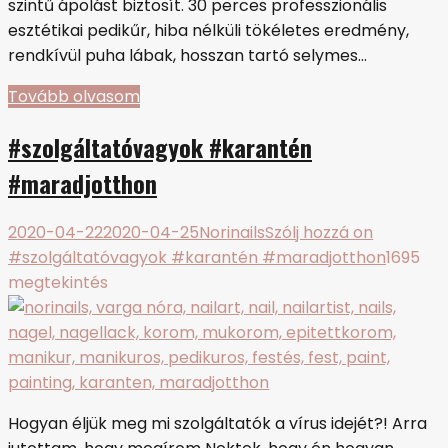
szintű ápolást biztosít. 30 perces professzionális
esztétikai pedikűr, hiba nélküli tökéletes eredmény,
rendkívül puha lábak, hosszan tartó selymes…
Tovább olvasom
#szolgáltatóvagyok #karantén
#maradjotthon
2020-04-22
2020-04-25
Norinails
Szólj hozzá
on
#szolgáltatóvagyok #karantén #maradjotthon
1695
megtekintés
Hogyan éljük meg mi szolgáltatók a vírus idejét?! Arra