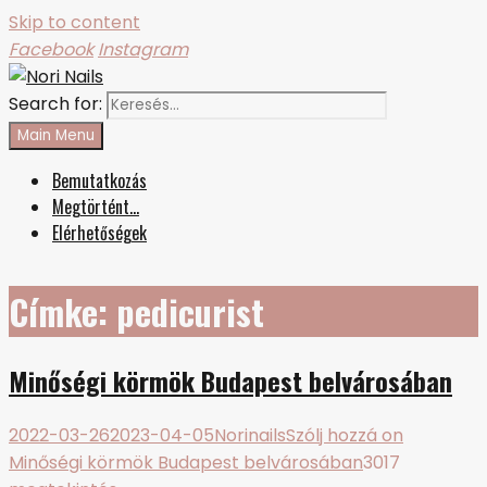
Skip to content
Facebook
Instagram
Search for:
Nori Nails
körmös blog
Main Menu
Bemutatkozás
Megtörtént…
Elérhetőségek
Címke:
pedicurist
Minőségi körmök Budapest belvárosában
2022-03-26
2023-04-05
Norinails
Szólj hozzá
on
Minőségi körmök Budapest belvárosában
3017