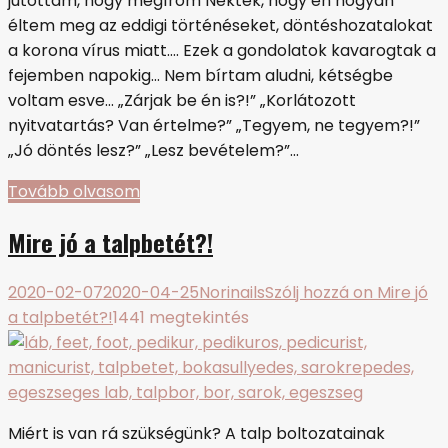
jutottam, hogy megírom Nektek, hogy én hogyan
éltem meg az eddigi történéseket, döntéshozatalokat
a korona vírus miatt…. Ezek a gondolatok kavarogtak a
fejemben napokig… Nem bírtam aludni, kétségbe
voltam esve… „Zárjak be én is?!” „Korlátozott
nyitvatartás? Van értelme?” „Tegyem, ne tegyem?!”
„Jó döntés lesz?” „Lesz bevételem?”…
Tovább olvasom
Mire jó a talpbetét?!
2020-02-07
2020-04-25
Norinails
Szólj hozzá
on Mire jó
a talpbetét?!
1441 megtekintés
Miért is van rá szükségünk? A talp boltozatainak