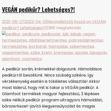
VEGÁN pedikűr? Lehetséges?!
2021-06-27
2023-04-05
Norinails
Szólj hozzá
on VEGÁN
pedikűr? Lehetséges?!
2386 megtekintés
A pedikűr során, krémekkel dolgozunk. Hámoldásos
pedikűrről beszélünk. Nincs szükség szikére, így
vérzékenység esetén is tökéletes választás! Akkor
most kiderül, hogy mit is takar a VEGÁN pedikűr: A
Glamfoot termékek magyar fejlesztésű, 3 lépéses
szike nélküli pedikűr program ultragyors hámoldást,
bőrszerkezet-javító kiegyensúlyozást és magas