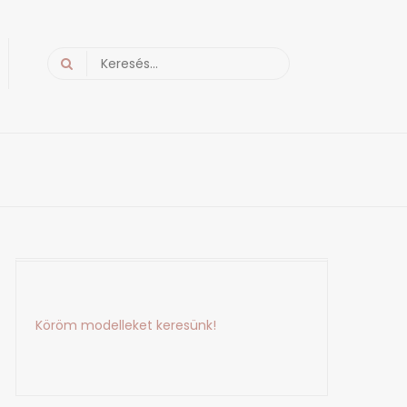
Search
for:
Köröm modelleket keresünk!