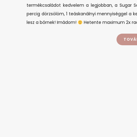
termékcsaládot kedvelem a legjobban, a Sugar Sc
percig dörzsölöm, 1 teáskanálnyi mennyiséggel a 
lesz a bőrnek! Imádom!
Hetente maximum 2x rad
TOVÁ