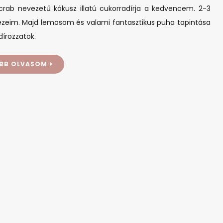
rab nevezetű kókusz illatú cukorradírja a kedvencem. 2-3
kezeim. Majd lemosom és valami fantasztikus puha tapintása
írozzatok.
BB OLVASOM