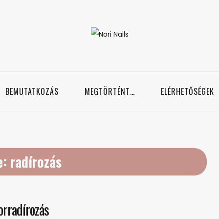
Nori Nails
örmös blog
BEMUTATKOZÁS
MEGTÖRTÉNT…
ELÉRHETŐSÉGEK
e:
radírozás
orradírozás