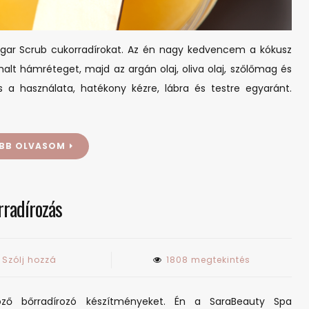
ugar Scrub cukorradírokat. Az én nagy kedvencem a kókusz
 elhalt hámréteget, majd az argán olaj, oliva olaj, szőlőmag és
s a használata, hatékony kézre, lábra és testre egyaránt.
BB OLVASOM
rradírozás
on
Szólj hozzá
1808 megtekintés
Bőrradírozás
böző bőrradírozó készítményeket. Én a SaraBeauty Spa