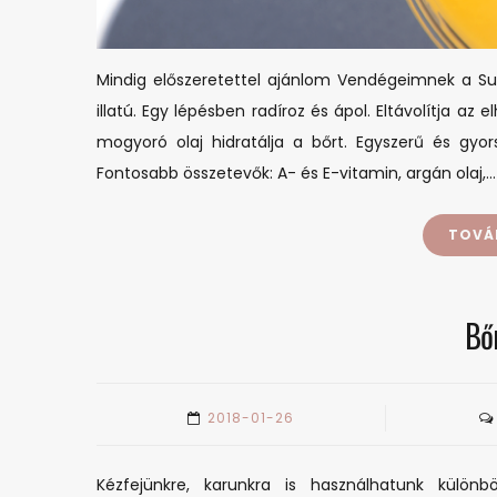
Mindig előszeretettel ajánlom Vendégeimnek a S
illatú. Egy lépésben radíroz és ápol. Eltávolítja az
mogyoró olaj hidratálja a bőrt. Egyszerű és gyor
Fontosabb összetevők: A- és E-vitamin, argán olaj,…
TOVÁ
Bő
2018-01-26
Kézfejünkre, karunkra is használhatunk külön