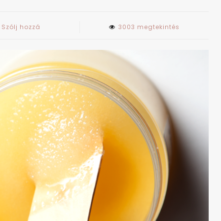
on
Szólj hozzá
3003 megtekintés
Cukorradírozás