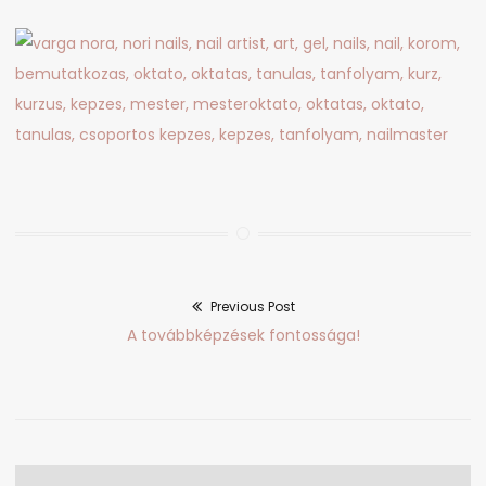
Previous Post
Bejegyzés
Previous
A továbbképzések fontossága!
navigáció
post: