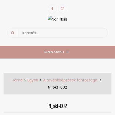
Skip
Facebook
Instagram
to
content
Nori Nails
körmös blog
Search
for:
Main Menu
Home
Egyéb
A továbbképzések fontossága!
N_okt-002
N_okt-002