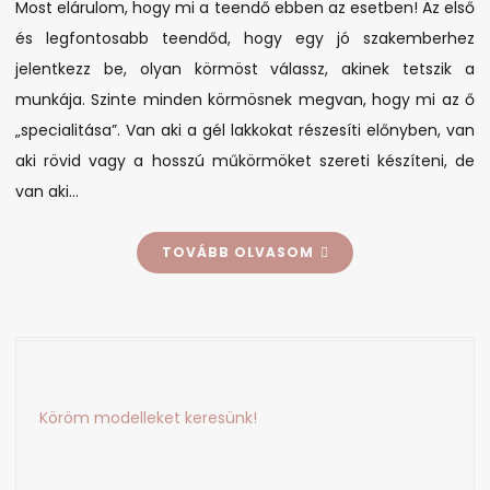
Most elárulom, hogy mi a teendő ebben az esetben! Az első
műkörmöd
és legfontosabb teendőd, hogy egy jó szakemberhez
vagy
gél
jelentkezz be, olyan körmöst válassz, akinek tetszik a
lakkod?
munkája. Szinte minden körmösnek megvan, hogy mi az ő
„specialitása”. Van aki a gél lakkokat részesíti előnyben, van
aki rövid vagy a hosszú műkörmöket szereti készíteni, de
van aki…
TOVÁBB OLVASOM
Köröm modelleket keresünk!