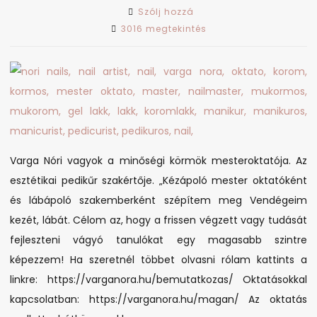
on
Szólj hozzá
Minőségi
3016 megtekintés
körmök
Budapest
belvárosában
Varga Nóri vagyok a minőségi körmök mesteroktatója. Az
esztétikai pedikűr szakértője. „Kézápoló mester oktatóként
és lábápoló szakemberként szépítem meg Vendégeim
kezét, lábát. Célom az, hogy a frissen végzett vagy tudását
fejleszteni vágyó tanulókat egy magasabb szintre
képezzem! Ha szeretnél többet olvasni rólam kattints a
linkre: https://varganora.hu/bemutatkozas/ Oktatásokkal
kapcsolatban: https://varganora.hu/magan/ Az oktatás