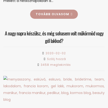
mellett a hétköznapokban a…
TOVÁBB OLVASOM
A nagy napra készülsz, és még sohasem volt műkörmöd vagy
gél lakkod?
2020-02-02
on
Szólj hozzá
A
3458 megtekintés
nagy
napra
készülsz,
és
még
sohasem
volt