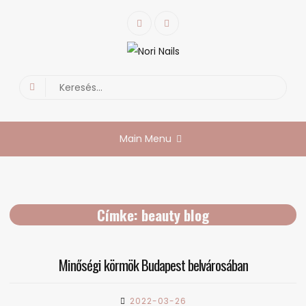
Skip
Facebook
Instagram
to
content
Nori Nails
körmös blog
Search
for:
Main Menu
Címke:
beauty blog
Minőségi körmök Budapest belvárosában
2022-03-26