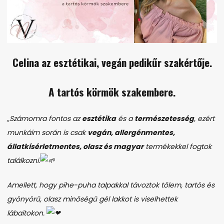
Celina az esztétikai, vegán pedikűr szakértője.
A tartós körmök szakembere.
„Számomra fontos az
esztétika
és a
természetesség
, ezért
munkáim során is csak
vegán, allergénmentes,
állatkísérletmentes, olasz és magyar
termékekkel fogtok
találkozni.
Amellett, hogy pihe-puha talpakkal távoztok tőlem, tartós és
gyönyörű, olasz minőségű gél lakkot is viselhettek
lábaitokon.