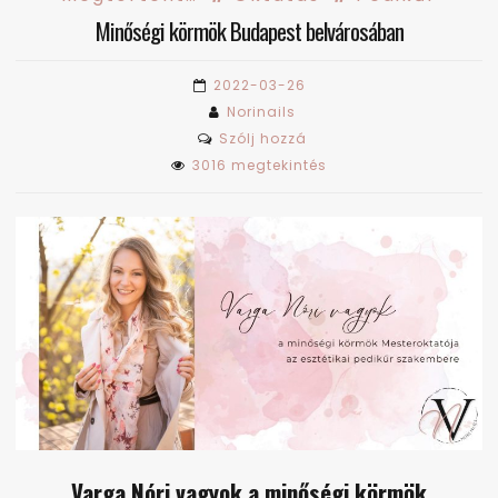
Minőségi körmök Budapest belvárosában
2022-03-26
Norinails
on
Szólj hozzá
Minőségi
3016 megtekintés
körmök
Budapest
belvárosában
Varga Nóri vagyok a minőségi körmök