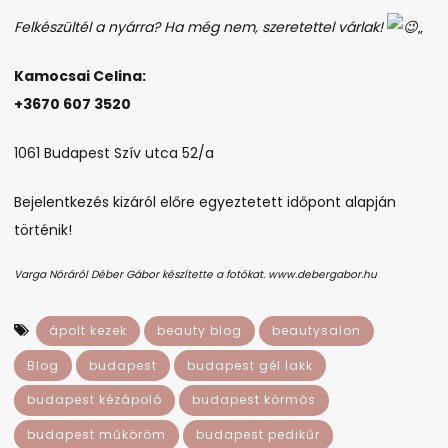
Felkészültél a nyárra? Ha még nem, szeretettel várlak!
„
Kamocsai Celina:
+3670 607 3520
1061 Budapest Szív utca 52/a
Bejelentkezés kizáról előre egyeztetett időpont alapján
történik!
Varga Nóráról Déber Gábor készítette a fotókat. www.debergabor.hu
ápolt kezek
beauty blog
beautysalon
Blog
budapest
budapest gél lakk
budapest kézápoló
budapest körmös
budapest műköröm
budapest pedikűr