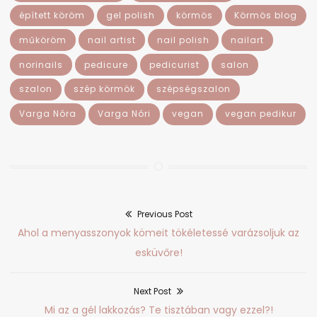
épített köröm
gel polish
körmös
Körmös blog
műköröm
nail artist
nail polish
nailart
norinails
pedicure
pedicurist
salon
szalon
szép körmök
szépségszalon
Varga Nóra
Varga Nóri
vegan
vegan pedikur
Previous Post
Bejegyzés
Previous
Ahol a menyasszonyok kömeit tökéletessé varázsoljuk az
navigáció
post:
esküvőre!
Next Post
Next
Mi az a gél lakkozás? Te tisztában vagy ezzel?!