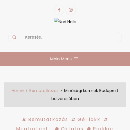
Skip
Facebook
Instagram
to
content
Nori Nails
körmös blog
Search
for:
Main Menu
Home
Bemutatkozás
Minőségi körmök Budapest
belvárosában
Bemutatkozás
Gél lakk
Megtörtént…
Oktatás
Pedikűr