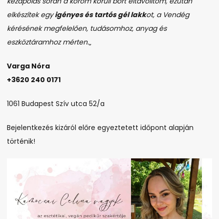
kézápolás során a köröm körüli bőrt eltávolítom, ezután
elkészítek egy
igényes és tartós gél lakk
ot, a Vendég
kérésének megfelelően, tudásomhoz, anyag és
eszköztáramhoz mérten.
„
Varga Nóra
+3620 240 0171
1061 Budapest Szív utca 52/a
Bejelentkezés kizáról előre egyeztetett időpont alapján
történik!