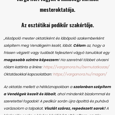
mesteroktatója.
Az esztétikai pedikűr szakértője.
„Kézápoló mester oktatóként és lábápoló szakemberként
szépítem meg Vendégeim kezét, lábát.
Célom
az, hogy a
frissen végzett vagy tudását fejleszteni vágyó tanulókat egy
magasabb szintre képezzem
! Ha szeretnél többet olvasni
rólam kattints a linkre:
https://varganora.hu/bemutatkozas/
Oktatásokkal kapcsolatban:
https://varganora.hu/magan/
Az oktatás mellett a hétköznapokban a
szalonban szépítem
a Vendégek kezeit és lábait
, ahol mindenkit bizalommal és
szeretettel fogadok!
A pedikűr során újra ápolttá és puhává
varázsolom a talpakat.
Viszlát száraz, repedezett sarok!
A