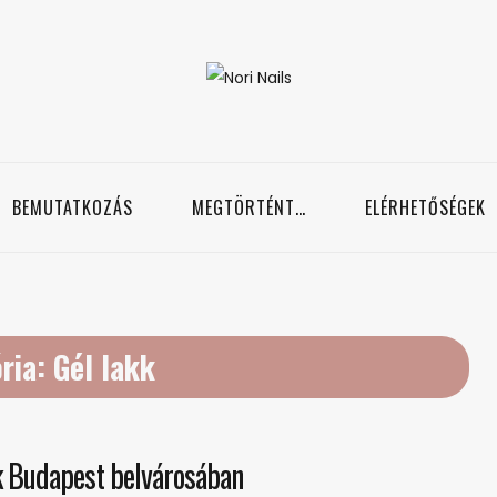
Nori Nails
örmös blog
BEMUTATKOZÁS
MEGTÖRTÉNT…
ELÉRHETŐSÉGEK
ria:
Gél lakk
 Budapest belvárosában