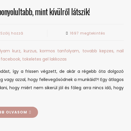
nyolultabb, mint kívülről látszik!
on
Szólj hozzá
1697 megtekintés
A
körmös
munkája
sokkal
bonyolultabb,
ást, így a frissen végzett, de akár a régebb óta dolgozó
mint
ig vagy azzal, hogy fellevegősödnek a munkáid?! Egy átlagos
kívülről
i, hogy miért nem sikerül jól és főleg arra nincs idő, hogy
látszik!
BB OLVASOM