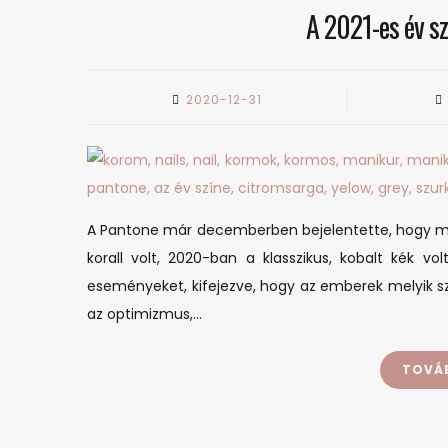
A 2021-es év s
2020-12-31
A Pantone már decemberben bejelentette, hogy mi l
korall volt, 2020-ban a klasszikus, kobalt kék vol
eseményeket, kifejezve, hogy az emberek melyik szí
az optimizmus,…
TOVÁ