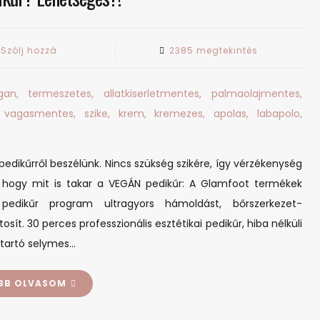
on
Szólj hozzá
2385 megtekintés
VEGÁN
pedikűr?
Lehetséges?!
edikűrről beszélünk. Nincs szükség szikére, így vérzékenység
l, hogy mit is takar a VEGÁN pedikűr: A Glamfoot termékek
 pedikűr program ultragyors hámoldást, bőrszerkezet-
sít. 30 perces professzionális esztétikai pedikűr, hiba nélküli
 tartó selymes…
BB OLVASOM