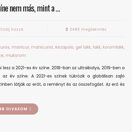
zíne nem más, mint a …
on
Szólj hozzá
3485 megtekintés
A
2021-
es
év
színe
esz a 2021-es év színe. 2018-ban az ultraibolya, 2019-ben a
nem
t az év színe. A 2021-es színek tükrözik a globálisan zajló
más,
nben látják az erőt, a reményt és az összefogást. Az erő és
mint
a
…
BB OLVASOM