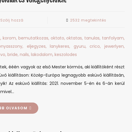
on
Szólj hozzá
2532 megtekintés
Csak
menyasszonyoknak
és
vőlegényeknek!
ek, ééén vagyok az első Mester körmös, aki kiállítóként részt
üvő kiállításon: Közép-Európa legnagyobb esküvő kiállításán,
yik! Az esküvő kiállítás: 2021. november 5-én és 6-án kerül
 mivel…
BB OLVASOM