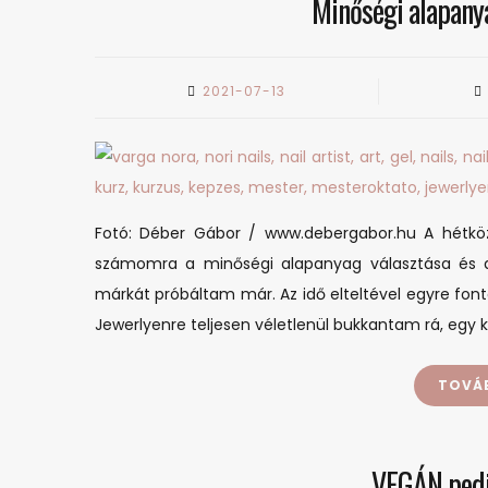
Minőségi alapan
2021-07-13
Fotó: Déber Gábor / www.debergabor.hu A hétköz
számomra a minőségi alapanyag választása és a
márkát próbáltam már. Az idő elteltével egyre fon
Jewerlyenre teljesen véletlenül bukkantam rá, egy 
TOVÁ
VEGÁN pedi