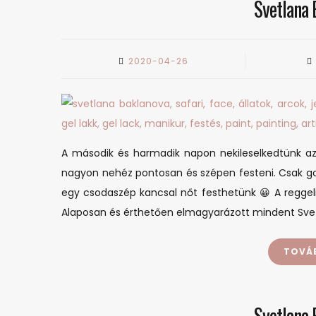
Svetlana 
2020-04-26
A második és harmadik napon nekileselkedtünk az 
nagyon nehéz pontosan és szépen festeni. Csak gon
egy csodaszép kancsal nőt festhetünk 😀 A reggeli
Alaposan és érthetően elmagyarázott mindent Svet
TOVÁ
Svetlana 