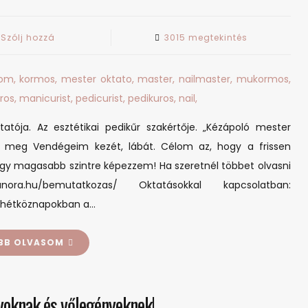
on
Szólj hozzá
3015 megtekintés
Minőségi
körmök
Budapest
belvárosában
tója. Az esztétikai pedikűr szakértője. „Kézápoló mester
 meg Vendégeim kezét, lábát. Célom az, hogy a frissen
egy magasabb szintre képezzem! Ha szeretnél többet olvasni
ora.hu/bemutatkozas/ Oktatásokkal kapcsolatban:
a hétköznapokban a…
BB OLVASOM
oknak és vőlegényeknek!