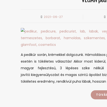
2021-06-27
A pedikűr során, krémekkel dolgozunk. Hámoldásos p
esetén is tökéletes választás! Akkor most kiderü
magyar fejlesztésű, 3 lépéses szike nélküli
javító kiegyensúlyozást és magas szintű ápolást bizto
tökéletes eredmény, rendkívül puha lábak, hosszan
TOVÁ