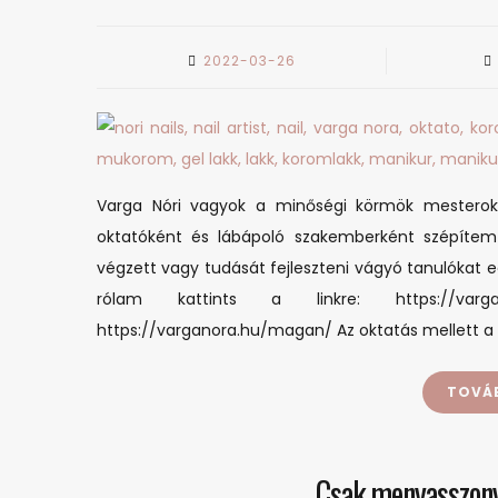
2022-03-26
Varga Nóri vagyok a minőségi körmök mesterokta
oktatóként és lábápoló szakemberként szépítem
végzett vagy tudását fejleszteni vágyó tanulókat 
rólam kattints a linkre: https://vargan
https://varganora.hu/magan/ Az oktatás mellett 
TOVÁ
Csak menyasszony