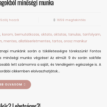
yagokból minőségi munka
on
Szólj hozzá
1659 megtekintés
Minőségi
alapanyagokból
minőségi
munka
napi munkánk során a tökéletességre törekszünk! Fontos
 minőségi munka végzése! Az elmúlt 9 év során sokféle
tosabb lett számomra a saját, és Vendégeim egészsége is. A
korábbi cikkemben elolvaszhatjátok…
BB OLVASOM
kűr? Lehetséges?!