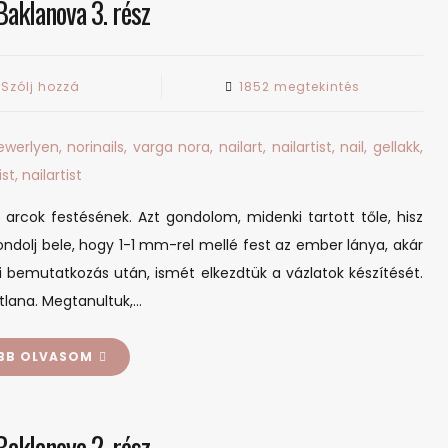
Baklanova 3. rész
on
Szólj hozzá
1852 megtekintés
Svetlana
Baklanova
3.
rész
arcok festésének. Azt gondolom, midenki tartott tőle, hisz
dolj bele, hogy 1-1 mm-rel mellé fest az ember lánya, akár
 bemutatkozás után, ismét elkezdtük a vázlatok készítését.
lana. Megtanultuk,…
BB OLVASOM
Baklanova 2. rész