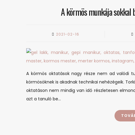
A körmös munkája sokkal bo
2021-02-16
A körmös oktatások nagy része nem ad valódi tud
körmösöknek is akadnak technikai nehézégeik. Tork
oktatáson nem mindig van idő részletesen elmondan
azt a tanuló be…
TOVÁ