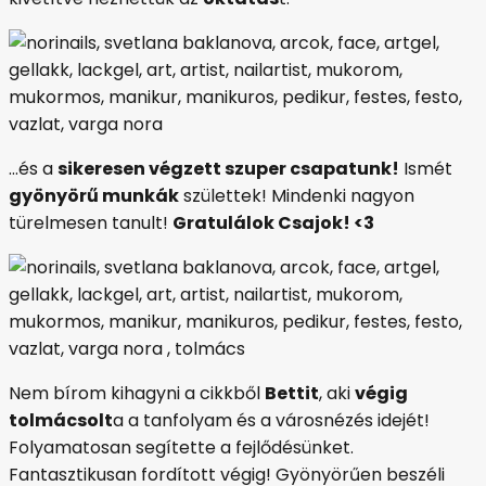
…és a
sikeresen végzett szuper csapatunk!
Ismét
gyönyörű munkák
születtek! Mindenki nagyon
türelmesen tanult!
Gratulálok Csajok! <3
Nem bírom kihagyni a cikkből
Bettit
, aki
végig
tolmácsolt
a a tanfolyam és a városnézés idejét!
Folyamatosan segítette a fejlődésünket.
Fantasztikusan fordított végig! Gyönyörűen beszéli