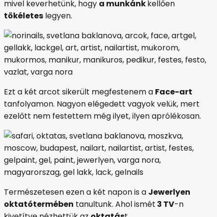
mivel keverhetünk, hogy
a munkánk
kellően
tökéletes
legyen.
Ezt a két arcot sikerült megfestenem a
Face-art
tanfolyamon. Nagyon elégedett vagyok velük, mert
ezelőtt nem festettem még ilyet, ilyen aprólékosan.
Természetesen ezen a két napon is a
Jewerlyen
oktatótermében
tanultunk. Ahol ismét
3 TV
-n
kivetítve nézhettük az
oktatás
t.