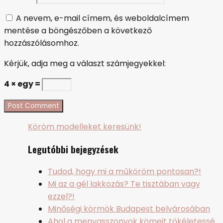
A nevem, e-mail címem, és weboldalcímem
mentése a böngészőben a következő
hozzászólásomhoz.
Kérjük, adja meg a választ számjegyekkel:
4 × egy =
Köröm modelleket keresünk!
Legutóbbi bejegyzések
Tudod, hogy mi a műköröm pontosan?!
Mi az a gél lakkozás? Te tisztában vagy
ezzel?!
Minőségi körmök Budapest belvárosában
Ahol a menyasszonyok kömeit tökéletessé