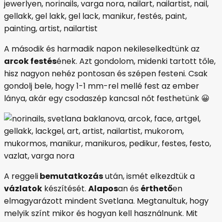
A második és harmadik napon nekileselkedtünk az
arcok festés
ének. Azt gondolom, midenki tartott tőle,
hisz nagyon nehéz pontosan és szépen festeni. Csak
gondolj bele, hogy 1-1 mm-rel mellé fest az ember
lánya, akár egy csodaszép kancsal nőt festhetünk 😀
A reggeli
bemutatkozás
után, ismét elkezdtük a
vázlatok
készítését.
Alapos
an és
érthető
en
elmagyarázott mindent Svetlana. Megtanultuk, hogy
melyik színt mikor és hogyan kell használnunk. Mit