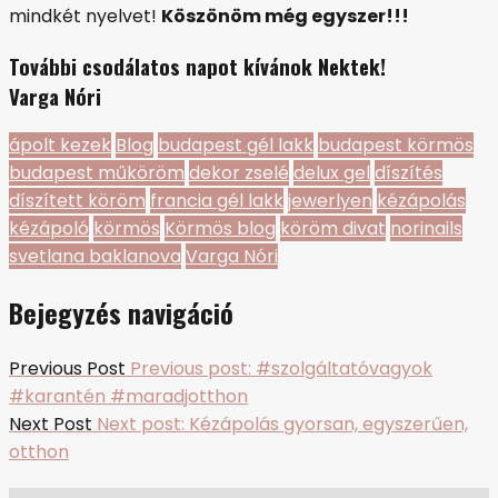
mindkét nyelvet!
Köszönöm még egyszer!!!
További csodálatos napot kívánok Nektek!
Varga Nóri
ápolt kezek
Blog
budapest gél lakk
budapest körmös
budapest műköröm
dekor zselé
delux gel
díszítés
díszített köröm
francia gél lakk
jewerlyen
kézápolás
kézápoló
körmös
Körmös blog
köröm divat
norinails
svetlana baklanova
Varga Nóri
Bejegyzés navigáció
Previous Post
Previous post:
#szolgáltatóvagyok
#karantén #maradjotthon
Next Post
Next post:
Kézápolás gyorsan, egyszerűen,
otthon