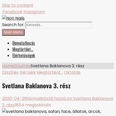
Skip to content
Facebook
Instagram
Search for:
Nori Nails
körmös blog
Main Menu
Bemutatkozás
Megtörtént…
Elérhetőségek
Home
Díszítés
Svetlana Baklanova 3. rész
Díszítés
Gél lakk
Megtörtént…
Oktatás
Svetlana Baklanova 3. rész
2020-04-26
Norinails
Szólj hozzá
on Svetlana Baklanova
3. rész
1854 megtekintés