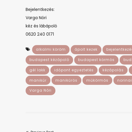
Bejelentkezés:
Varga Nóri
kéz és lábápoló
0620 240 0171
alkalmi köröm
ápolt kezek
bejelentkezé
budapest kézápoló
budapest körmös
bud
gél lakk
időpont egyeztetés
kézápolás
manikűr
manikűrös
műkörmös
norinai
Varga Nóri