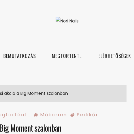
Nori Nails
örmös blog
BEMUTATKOZÁS
MEGTÖRTÉNT…
ELÉRHETŐSÉGEK
lisi akció a Big Moment szalonban
egtörtént…
Műköröm
Pedikűr
a Big Moment szalonban