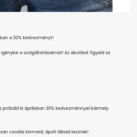
jusban a 30% kedvezményt!
génybe a szolgáltatásaimat! Az akciókat figyeld az
és próbáld ki áprilisban 30% kedvezménnyel bármely
san csodás körmeid, ápolt lábaid lesznek!