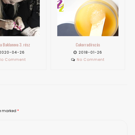
Cukorradírozás
Kezdő vagy a szakmában és még nem…
2018-01-26
2018-08-26
No Comment
No Comment
are marked
*