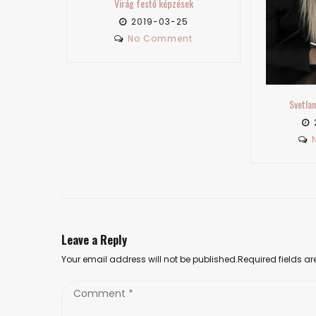
ések
25
ent
Svetlana Baklanova 3. rész
2020-04-26
No Comment
Leave a Reply
Your email address will not be published.Required fields 
Comment
*