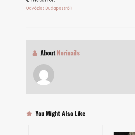
Previous Post
Bejegyzés
Previous
Üdvözlet Budapestről!
navigáció
post:
About
Norinails
You Might Also Like