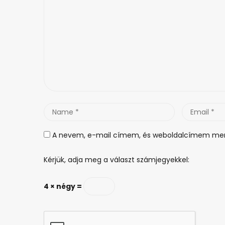
Name
Email
*
*
A nevem, e-mail címem, és weboldalcímem men
Kérjük, adja meg a választ számjegyekkel:
4 × négy =