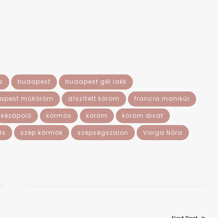
s
budapest
budapest gél lakk
apest műköröm
díszített köröm
francia manikűr
kézápoló
körmös
köröm
köröm divat
ls
szép körmök
szépségszalon
Varga Nóra