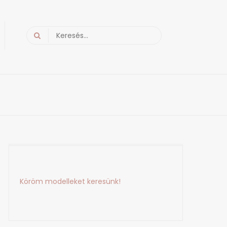
Search
for:
Köröm modelleket keresünk!