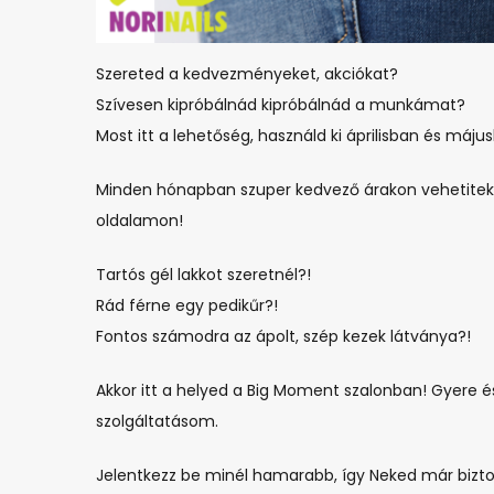
Szereted a kedvezményeket, akciókat?
Szívesen kipróbálnád kipróbálnád a munkámat?
Most itt a lehetőség, használd ki áprilisban és má
Minden hónapban szuper kedvező árakon vehetitek i
oldalamon!
Tartós gél lakkot szeretnél?!
Rád férne egy pedikűr?!
Fontos számodra az ápolt, szép kezek látványa?!
Akkor itt a helyed a Big Moment szalonban! Gyere 
szolgáltatásom.
Jelentkezz be minél hamarabb, így Neked már bizto