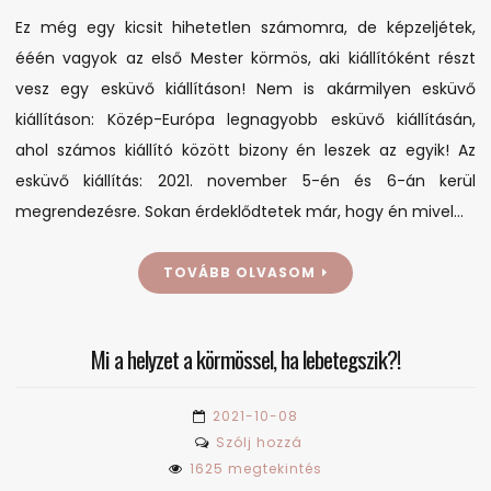
Ez még egy kicsit hihetetlen számomra, de képzeljétek,
ééén vagyok az első Mester körmös, aki kiállítóként részt
vesz egy esküvő kiállításon! Nem is akármilyen esküvő
kiállításon: Közép-Európa legnagyobb esküvő kiállításán,
ahol számos kiállító között bizony én leszek az egyik! Az
esküvő kiállítás: 2021. november 5-én és 6-án kerül
megrendezésre. Sokan érdeklődtetek már, hogy én mivel…
TOVÁBB OLVASOM
Mi a helyzet a körmössel, ha lebetegszik?!
2021-10-08
on
Szólj hozzá
Mi
1625 megtekintés