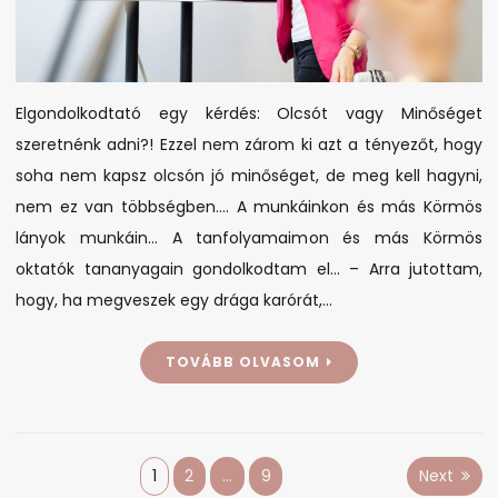
Elgondolkodtató egy kérdés: Olcsót vagy Minőséget
szeretnénk adni?! Ezzel nem zárom ki azt a tényezőt, hogy
soha nem kapsz olcsón jó minőséget, de meg kell hagyni,
nem ez van többségben…. A munkáinkon és más Körmös
lányok munkáin… A tanfolyamaimon és más Körmös
oktatók tananyagain gondolkodtam el… – Arra jutottam,
hogy, ha megveszek egy drága karórát,…
TOVÁBB OLVASOM
Bejegyzés
1
2
…
9
Next