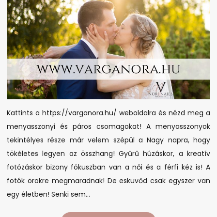
kömeit
tökéletessé
varázsoljuk
az
esküvőre!
Kattints a https://varganora.hu/ weboldalra és nézd meg a
menyasszonyi és páros csomagokat! A menyasszonyok
tekintélyes része már velem szépül a Nagy napra, hogy
tökéletes legyen az összhang! Gyűrű húzáskor, a kreatív
fotózáskor bizony fókuszban van a női és a férfi kéz is! A
fotók örökre megmaradnak! De esküvőd csak egyszer van
egy életben! Senki sem…