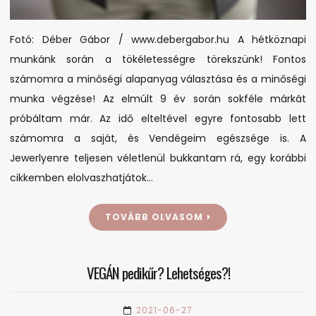
Fotó: Déber Gábor / www.debergabor.hu A hétköznapi
munkánk során a tökéletességre törekszünk! Fontos
számomra a minőségi alapanyag választása és a minőségi
munka végzése! Az elmúlt 9 év során sokféle márkát
próbáltam már. Az idő elteltével egyre fontosabb lett
számomra a saját, és Vendégeim egészsége is. A
Jewerlyenre teljesen véletlenül bukkantam rá, egy korábbi
cikkemben elolvaszhatjátok…
TOVÁBB OLVASOM
VEGÁN pedikűr? Lehetséges?!
2021-06-27