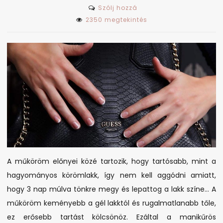
on
Szólj hozzá
Tudod,
2350 megtekintés
hogy
mi
a
műköröm
pontosan?!
A műköröm előnyei közé tartozik, hogy tartósabb, mint a
hagyományos körömlakk, így nem kell aggódni amiatt,
hogy 3 nap múlva tönkre megy és lepattog a lakk színe… A
műköröm keményebb a gél lakktól és rugalmatlanabb tőle,
ez erősebb tartást kölcsönöz. Ezáltal a manikűrös