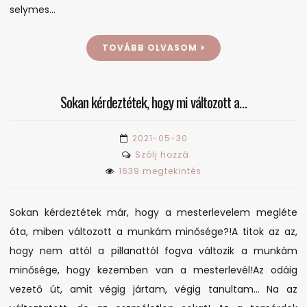
selymes…
TOVÁBB OLVASOM
Sokan kérdeztétek, hogy mi változott a…
2021-05-30
on
Szólj hozzá
Sokan
1639 megtekintés
kérdeztétek,
hogy
Sokan kérdeztétek már, hogy a mesterlevelem megléte
mi
óta, miben változott a munkám minősége?!A titok az az,
változott
hogy nem attól a pillanattól fogva változik a munkám
a…
minősége, hogy kezemben van a mesterlevél!Az odáig
vezető út, amit végig jártam, végig tanultam… Na az