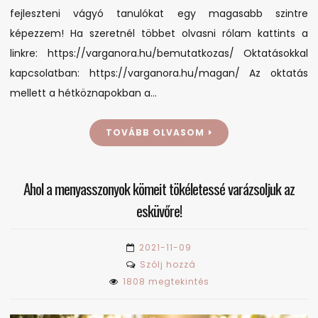
fejleszteni vágyó tanulókat egy magasabb szintre
képezzem! Ha szeretnél többet olvasni rólam kattints a
linkre: https://varganora.hu/bemutatkozas/ Oktatásokkal
kapcsolatban: https://varganora.hu/magan/ Az oktatás
mellett a hétköznapokban a…
TOVÁBB OLVASOM
Ahol a menyasszonyok kömeit tökéletessé varázsoljuk az
esküvőre!
2021-11-09
on
Szólj hozzá
Ahol
1808 megtekintés
a
menyasszonyok