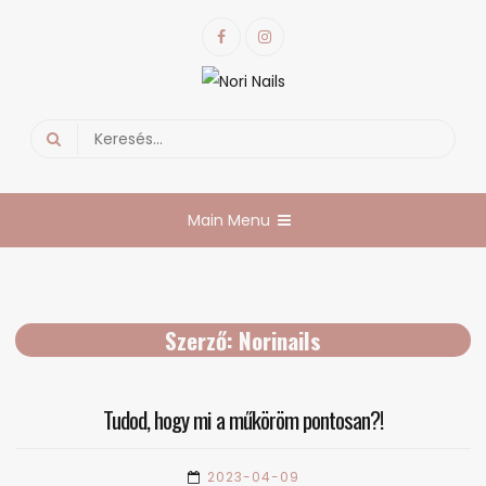
Skip
Facebook
Instagram
to
content
Nori Nails
körmös blog
Search
for:
Main Menu
Szerző:
Norinails
Tudod, hogy mi a műköröm pontosan?!
2023-04-09