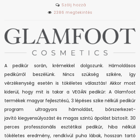
on
Szólj hozzá
VEGÁN
2386 megtekintés
pedikűr?
Lehetséges?!
A pedikűr során, krémekkel dolgozunk. Hámoldásos
pedikűrről beszélünk. Nincs szükség szikére, így
vérzékenység esetén is tökéletes választás! Akkor most
kiderül, hogy mit is takar a VEGÁN pedikűr: A Glamfoot
termékek magyar fejlesztésű, 3 lépéses szike nélküli pedikűr
program ultragyors hámoldást, bőrszerkezet-
javító kiegyensúlyozást és magas szintű ápolást biztosít. 30
perces professzionális esztétikai pedikűr, hiba nélküli
tökéletes eredmény, rendkívül puha lábak, hosszan tartó