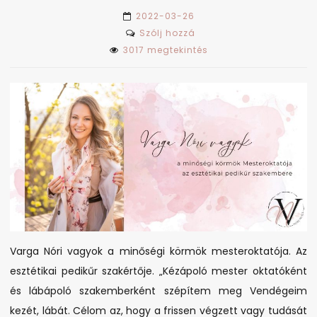
2022-03-26
on
Szólj hozzá
Minőségi
3017 megtekintés
körmök
Budapest
belvárosában
Varga Nóri vagyok a minőségi körmök mesteroktatója. Az
esztétikai pedikűr szakértője. „Kézápoló mester oktatóként
és lábápoló szakemberként szépítem meg Vendégeim
kezét, lábát. Célom az, hogy a frissen végzett vagy tudását