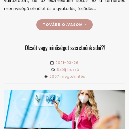
változtatott, de az eszméletlen sokat! Az a temérdek
mennyiségű elmélet és a gyakorlás, fejlődés…
TOVÁBB OLVASOM
Olcsót vagy minőséget szeretnénk adni?!
2021-03-26
on
Szólj hozzá
Olcsót
2007 megtekintés
vagy
minőséget
szeretnénk
adni?!