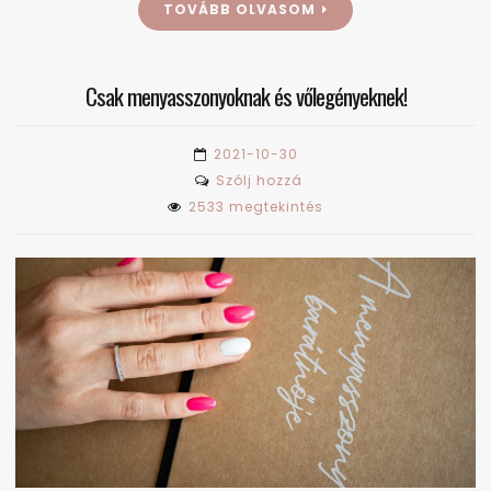
TOVÁBB OLVASOM
Csak menyasszonyoknak és vőlegényeknek!
2021-10-30
on
Szólj hozzá
Csak
2533 megtekintés
menyasszonyoknak
és
vőlegényeknek!