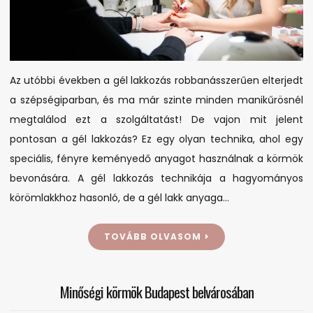
ezzel?!
Az utóbbi években a gél lakkozás robbanásszerűen elterjedt
a szépségiparban, és ma már szinte minden manikűrösnél
megtalálod ezt a szolgáltatást! De vajon mit jelent
pontosan a gél lakkozás? Ez egy olyan technika, ahol egy
speciális, fényre keményedő anyagot használnak a körmök
bevonására. A gél lakkozás technikája a hagyományos
körömlakkhoz hasonló, de a gél lakk anyaga…
TOVÁBB OLVASOM
Minőségi körmök Budapest belvárosában