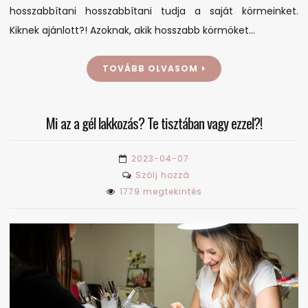
hosszabbítani hosszabbítani tudja a saját körmeinket.
Kiknek ajánlott?! Azoknak, akik hosszabb körmöket…
TOVÁBB OLVASOM
Mi az a gél lakkozás? Te tisztában vagy ezzel?!
2023-04-07
on
Szólj hozzá
Mi
1779 megtekintés
az
a
gél
lakkozás?
Te
tisztában
vagy