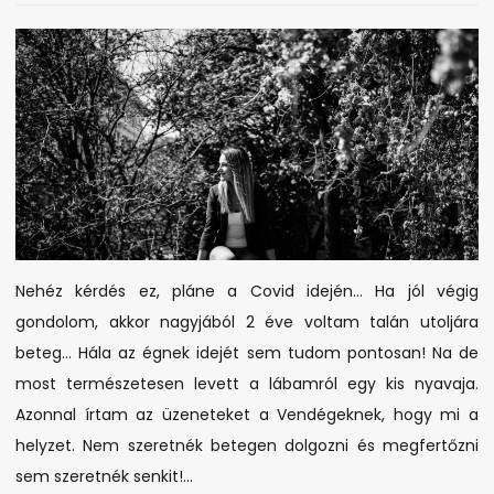
a
helyzet
a
körmössel,
ha
lebetegszik?!
Nehéz kérdés ez, pláne a Covid idején… Ha jól végig
gondolom, akkor nagyjából 2 éve voltam talán utoljára
beteg… Hála az égnek idejét sem tudom pontosan! Na de
most természetesen levett a lábamról egy kis nyavaja.
Azonnal írtam az üzeneteket a Vendégeknek, hogy mi a
helyzet. Nem szeretnék betegen dolgozni és megfertőzni
sem szeretnék senkit!…