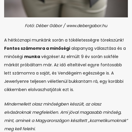
Fotó: Déber Gábor / www.debergabor.hu
A hétköznapi munkánk során a tökéletességre törekszünk!
Fontos számomra a minőségi
alapanyag választása és a
minőségi
munka
végzése! Az elmúlt 9 év során sokféle
márkát próbáltam már. Az idő elteltével egyre fontosabb
lett számomra a saját, és Vendégeim egészsége is. A
Jewerlyenre teljesen véletlenül bukkantam rá, egy korábbi
cikkemben elolvaszhatjátok ezt is.
Mindemellett olasz minőségben készült, az olasz
elvásároknak megfelelően. Ami jóval magasabb minőség,
mint, aminek a Magyarországon készített „kozmetikumoknak”
meg kell felelni.