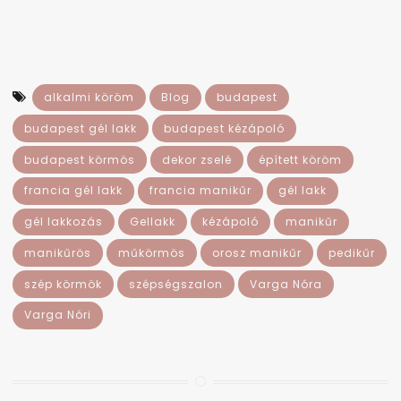
alkalmi köröm
Blog
budapest
budapest gél lakk
budapest kézápoló
budapest körmös
dekor zselé
épített köröm
francia gél lakk
francia manikűr
gél lakk
gél lakkozás
Gellakk
kézápoló
manikűr
manikűrös
műkörmös
orosz manikűr
pedikűr
szép körmök
szépségszalon
Varga Nóra
Varga Nóri