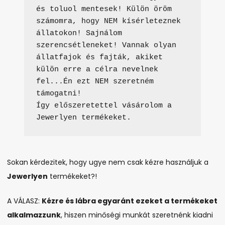
és toluol mentesek! Külön öröm 
számomra, hogy NEM kísérleteznek 
állatokon! Sajnálom 
szerencsétleneket! Vannak olyan 
állatfajok és fajták, akiket 
külön erre a célra nevelnek 
fel...Én ezt NEM szeretném 
támogatni! 

Így előszeretettel vásárolom a 
Jewerlyen termékeket.
Sokan kérdezitek, hogy ugye nem csak kézre használjuk a
Jewerlyen
termékeket?!
A VÁLASZ:
Kézre és lábra egyaránt ezeket a termékeket
alkalmazzunk
, hiszen minőségi munkát szeretnénk kiadni