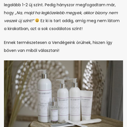
legalább 1-2 új színt. Pedig hányszor megfogadtam már,
hogy
„Na, majd ha legközelebb megyek, akkor bizony nem
veszek új színt!”
Ez ki is tart addig, amíg meg nem látom
a kirakatban, azt a sok csodálatos színt!
Ennek természetesen a Vendégeink örülnek, hiszen így
bőven van miből választani!