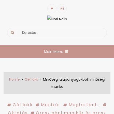
Skip
Facebook
Instagram
to
content
Nori Nails
körmös blog
Search
for:
Main Menu
Home
Gél lakk
Minőségi alapanyagokból minőségi
munka
Gél lakk
Manikűr
Megtörtént…
Oktatás
Orosz gépi manikűr és orosz