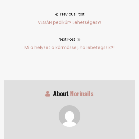
Previous Post
Bejegyzés
Previous
VEGÁN pedikűr? Lehetséges?!
navigáció
post:
Next Post
Next
Mi a helyzet a körmössel, ha lebetegszik?!
post:
About
Norinails