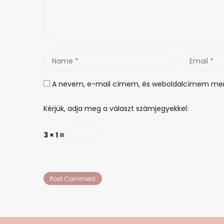
Name
Email
*
*
A nevem, e-mail címem, és weboldalcímem men
Kérjük, adja meg a választ számjegyekkel:
3 × 1 =