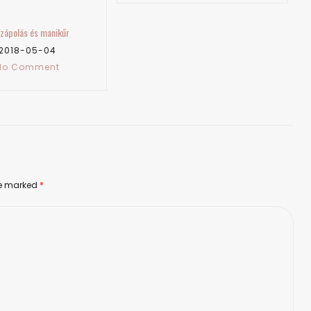
are marked
*