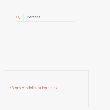
Search
for:
Köröm modelleket keresünk!