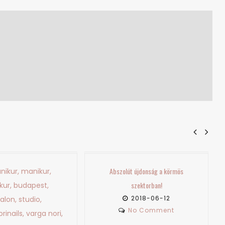
Abszolút újdonság a körmös
Interjú az Olimpiai aranyérmes, M
szektorban!
bajnok és…
2018-06-12
2018-06-04
No Comment
No Comment