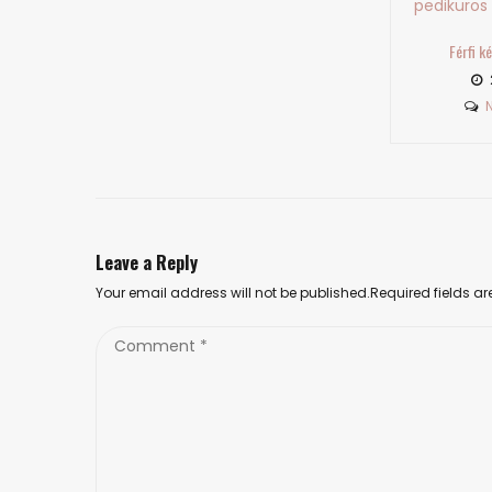
Férfi kézápolás és manikűr
2018-05-04
No Comment
Leave a Reply
Your email address will not be published.Required fields 
Comment
*