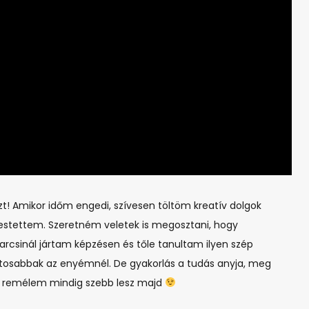
! Amikor időm engedi, szívesen töltöm kreatív dolgok
 festettem. Szeretném veletek is megosztani, hogy
rcsinál jártam képzésen és tőle tanultam ilyen szép
álatosabbak az enyémnél. De gyakorlás a tudás anyja, meg
és remélem mindig szebb lesz majd