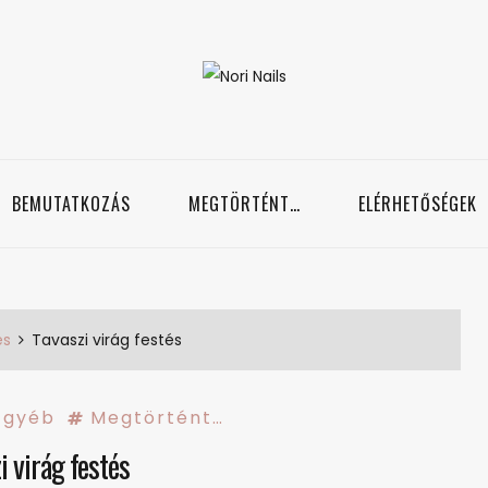
Nori Nails
örmös blog
BEMUTATKOZÁS
MEGTÖRTÉNT…
ELÉRHETŐSÉGEK
és
Tavaszi virág festés
Egyéb
Megtörtént…
i virág festés