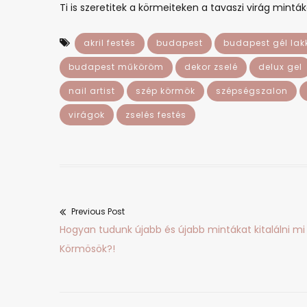
Ti is szeretitek a körmeiteken a tavaszi virág mintá
akril festés
budapest
budapest gél lak
budapest műköröm
dekor zselé
delux gel
nail artist
szép körmök
szépségszalon
virágok
zselés festés
Previous Post
Bejegyzés
Previous
Hogyan tudunk újabb és újabb mintákat kitalálni mi
navigáció
post:
Körmösök?!