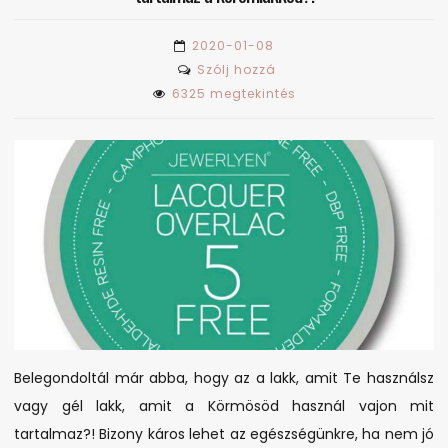
2020-01-08
on
Szólj hozzá
Belegondoltál
6325 megtekintés
már
abba
,
hogy
vajon
milyen
káros
anyagokat
tartalmaz
a
körömlakkod?!
Belegondoltál már abba, hogy az a lakk, amit Te használsz
vagy gél lakk, amit a Körmösöd használ vajon mit
tartalmaz?! Bizony káros lehet az egészségünkre, ha nem jó