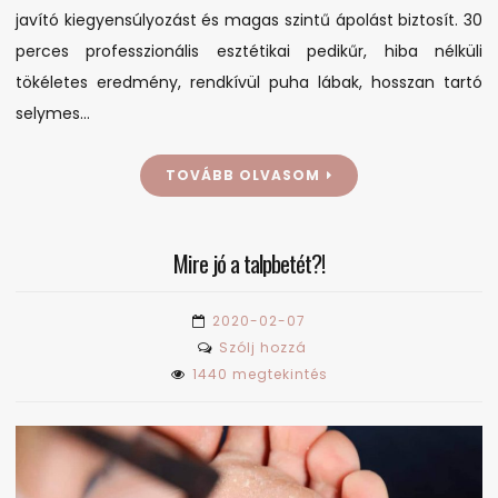
javító kiegyensúlyozást és magas szintű ápolást biztosít. 30
perces professzionális esztétikai pedikűr, hiba nélküli
tökéletes eredmény, rendkívül puha lábak, hosszan tartó
selymes…
TOVÁBB OLVASOM
Mire jó a talpbetét?!
2020-02-07
on
Szólj hozzá
Mire
1440 megtekintés
jó
a
talpbetét?!