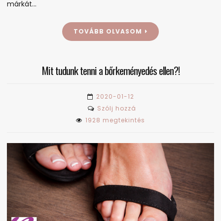
márkát…
TOVÁBB OLVASOM
Mit tudunk tenni a bőrkeményedés ellen?!
2020-01-12
on
Szólj hozzá
Mit
1928 megtekintés
tudunk
tenni
a
bőrkeményedés
ellen?!