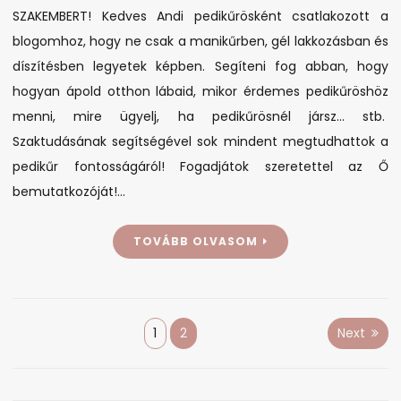
SZAKEMBERT! Kedves Andi pedikűrösként csatlakozott a
blogomhoz, hogy ne csak a manikűrben, gél lakkozásban és
díszítésben legyetek képben. Segíteni fog abban, hogy
hogyan ápold otthon lábaid, mikor érdemes pedikűröshöz
menni, mire ügyelj, ha pedikűrösnél jársz… stb.
Szaktudásának segítségével sok mindent megtudhattok a
pedikűr fontosságáról! Fogadjátok szeretettel az Ő
bemutatkozóját!…
TOVÁBB OLVASOM
Bejegyzés
1
2
Next
navigáció