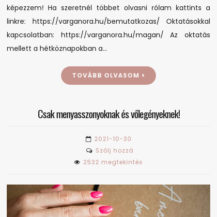
képezzem! Ha szeretnél többet olvasni rólam kattints a
linkre: https://varganora.hu/bemutatkozas/ Oktatásokkal
kapcsolatban: https://varganora.hu/magan/ Az oktatás
mellett a hétköznapokban a…
TOVÁBB OLVASOM
Csak menyasszonyoknak és vőlegényeknek!
2021-10-30
on
Szólj hozzá
Csak
2532 megtekintés
menyasszonyoknak
és
vőlegényeknek!