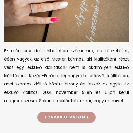
Ez még egy kicsit hihetetlen számomra, de képzeljétek,
ééén vagyok az első Mester körmös, aki kiállítóként részt
vesz egy esküvő kiállításon! Nem is akármilyen esküvő
kiállításon: Közép-Európa legnagyobb esküvő kiállításán,
ahol számos kiállító között bizony én leszek az egyik! Az
esküvő kiállítás: 2021. november 5-én és 6-án kerül
megrendezésre. Sokan érdeklődtetek már, hogy én mivel…
TOVÁBB OLVASOM