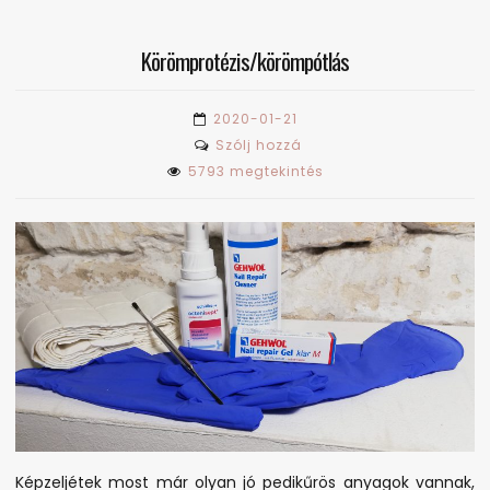
Körömprotézis/körömpótlás
2020-01-21
on
Szólj hozzá
Körömprotézis/körömpót
5793 megtekintés
Képzeljétek most már olyan jó pedikűrös anyagok vannak,