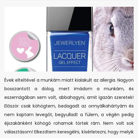
allergia
–
ELÉG
VOLT!
Évek elteltével a munkám miatt kialakult az allergia. Nagyon
bosszantott a dolog, mert imádom a munkám, és
eszemágában sem volt, abbahagyni, amit igazán szeretek!
Először csak köhögtem, bedagadt az orrnyálkahártyám és
nem kaptam levegőt, begyulladt a fülem, a végén pedig
éjszakánként köhögő rohamok törtek rám. Nem volt sok
választásom! Elkezdtem keresgélni, kísérletezni, hogy melyik