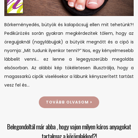
Bőrkeményedés, bütyök és kalapácsujj ellen mit tehetünk?!
Pedikűrözés során gyakran megkérdezitek tőlem, hogy az
öregujjaknál (nagylábujjak) a bütyök megnőtt és a cipő is
nyomja: „Mit tudunk ilyenkor tenni?” Nos, egy kényelmesebb
lábbelit venni… ez lenne a legegyszerűbb megoldás
elsősorban. Az alábbi kép tökéletesen illusztrálja, hogy a
magassarkú cipők viselésekor a lábunk kényszerített tartást
vesz fel és…
TOVÁBB OLVASOM
Belegondoltál már abba , hogy vajon milyen káros anyagokat
tartalmaz a körömlakkod?!