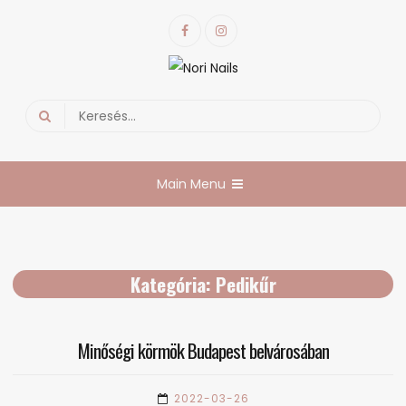
Skip
Facebook
Instagram
to
content
Nori Nails
körmös blog
Search
for:
Main Menu
Kategória:
Pedikűr
Minőségi körmök Budapest belvárosában
2022-03-26