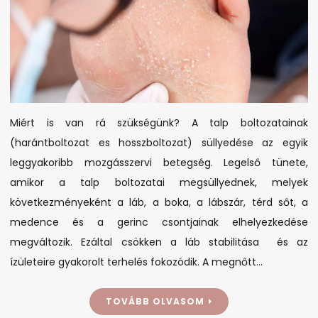
Miért is van rá szükségünk? A talp boltozatainak
(harántboltozat es hosszboltozat) süllyedése az egyik
leggyakoribb mozgásszervi betegség. Legelső tünete,
amikor a talp boltozatai megsüllyednek, melyek
következményeként a láb, a boka, a lábszár, térd sőt, a
medence és a gerinc csontjainak elhelyezkedése
megváltozik. Ezáltal csökken a láb stabilitása és az
ízületeire gyakorolt terhelés fokozódik. A megnőtt…
TOVÁBB OLVASOM