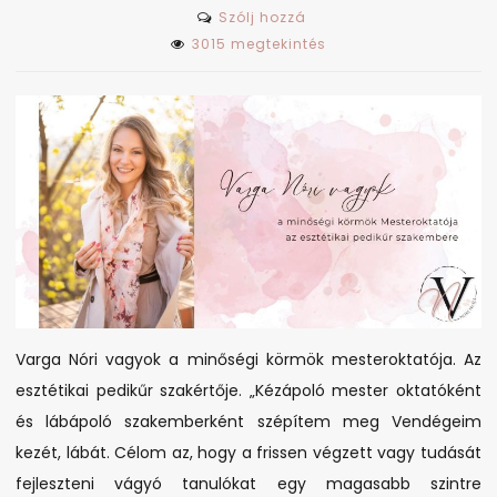
on
Szólj hozzá
Minőségi
3015 megtekintés
körmök
Budapest
belvárosában
Varga Nóri vagyok a minőségi körmök mesteroktatója. Az
esztétikai pedikűr szakértője. „Kézápoló mester oktatóként
és lábápoló szakemberként szépítem meg Vendégeim
kezét, lábát. Célom az, hogy a frissen végzett vagy tudását
fejleszteni vágyó tanulókat egy magasabb szintre