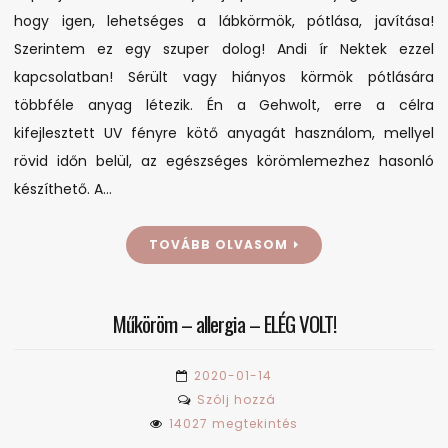
hogy igen, lehetséges a lábkörmök, pótlása, javítása!
Szerintem ez egy szuper dolog! Andi ír Nektek ezzel
kapcsolatban! Sérült vagy hiányos körmök pótlására
többféle anyag létezik. Én a Gehwolt, erre a célra
kifejlesztett UV fényre kötő anyagát használom, mellyel
rövid időn belül, az egészséges körömlemezhez hasonló
készíthető. A…
TOVÁBB OLVASOM
Műköröm – allergia – ELÉG VOLT!
2020-01-14
on
Szólj hozzá
Műköröm
14027 megtekintés
–