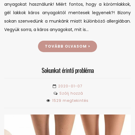
anyagokat használunk! Miért fontos, hogy a körömlakkok,
gél lakkok káros anyagoktól mentesek legyenek?! Bizony
sokan szenvedünk a munkánk miatt különböző allergiában.
Vegyük sorra, a káros anyagokat, mit is…
TOVÁBB OLVASOM
Sokunkat érintő probléma
2020-01-07
on
Szólj hozzá
Sokunkat
1529 megtekintés
érintő
probléma