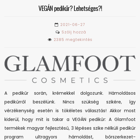
VEGÁN pedikűr? Lehetséges?!
2021-06-27
on
Szólj hozzá
VEGÁN
2385 megtekintés
pedikűr?
Lehetséges?!
A pedikűr során, krémekkel dolgozunk. Hámoldásos
pedikűrről beszélünk. Nincs szükség szikére, így
vérzékenység esetén is tökéletes választás! Akkor most
kiderül, hogy mit is takar a VEGÁN pedikűr: A Glamfoot
termékek magyar fejlesztésű, 3 lépéses szike nélküli pedikűr
program ultragyors hámoldást, bőrszerkezet-