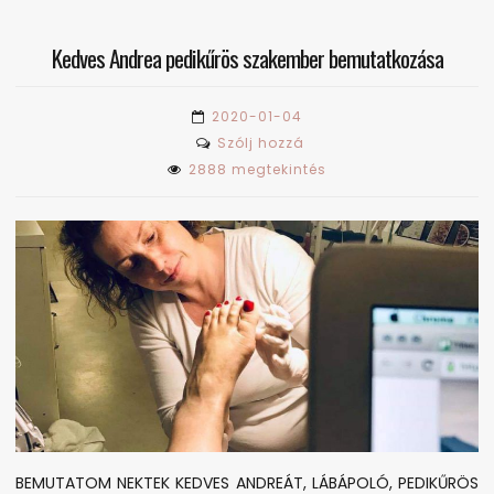
Kedves Andrea pedikűrös szakember bemutatkozása
2020-01-04
on
Szólj hozzá
Kedves
2888 megtekintés
Andrea
pedikűrös
szakember
bemutatkozása
BEMUTATOM NEKTEK KEDVES ANDREÁT, LÁBÁPOLÓ, PEDIKŰRÖS