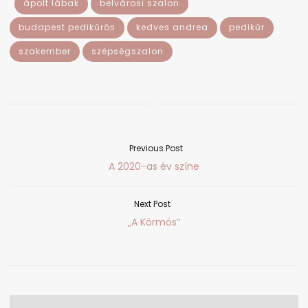
ápolt lábak
belvárosi szalon
budapest pedikűrös
kedves andrea
pedikűr
szakember
szépségszalon
Previous Post
Bejegyzés
Previous
A 2020-as év színe
navigáció
post:
Next Post
Next
„A Körmös”
post: