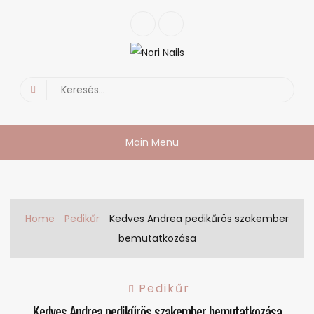
Skip
Facebook
Instagram
to
content
Nori Nails
körmös blog
Search
for:
Main Menu
Home
Pedikűr
Kedves Andrea pedikűrös szakember
bemutatkozása
Pedikűr
Kedves Andrea pedikűrös szakember bemutatkozása