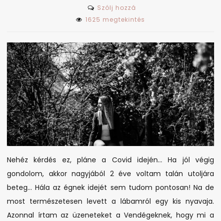
on
Szólj hozzá
Mi
1625 megtekintés
a
helyzet
a
körmössel,
ha
lebetegszik?!
Nehéz kérdés ez, pláne a Covid idején… Ha jól végig
gondolom, akkor nagyjából 2 éve voltam talán utoljára
beteg… Hála az égnek idejét sem tudom pontosan! Na de
most természetesen levett a lábamról egy kis nyavaja.
Azonnal írtam az üzeneteket a Vendégeknek, hogy mi a