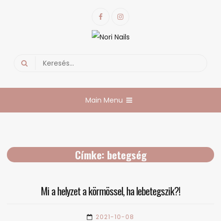
Skip
Facebook
Instagram
to
content
Nori Nails
körmös blog
Search
for:
Main Menu
Címke:
betegség
Mi a helyzet a körmössel, ha lebetegszik?!
2021-10-08