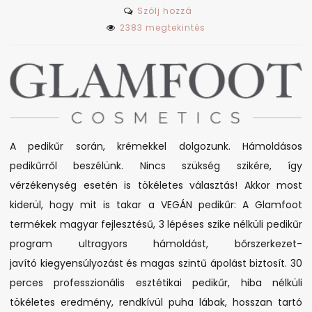
on
Szólj hozzá
VEGÁN
2383 megtekintés
pedikűr?
Lehetséges?!
A pedikűr során, krémekkel dolgozunk. Hámoldásos
pedikűrről beszélünk. Nincs szükség szikére, így
vérzékenység esetén is tökéletes választás! Akkor most
kiderül, hogy mit is takar a VEGÁN pedikűr: A Glamfoot
termékek magyar fejlesztésű, 3 lépéses szike nélküli pedikűr
program ultragyors hámoldást, bőrszerkezet-
javító kiegyensúlyozást és magas szintű ápolást biztosít. 30
perces professzionális esztétikai pedikűr, hiba nélküli
tökéletes eredmény, rendkívül puha lábak, hosszan tartó