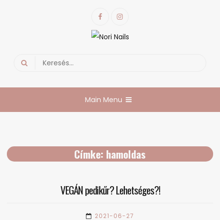
Skip
Facebook
Instagram
to
content
Nori Nails
körmös blog
Search
for:
Main Menu
Címke:
hamoldas
VEGÁN pedikűr? Lehetséges?!
2021-06-27