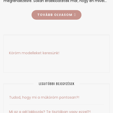
megrendezésre. Sokan érdeklődtetek már, hogy én mivel…
TOVÁBB OLVASOM
Köröm modelleket keresünk!
LEGUTÓBBI BEJEGYZÉSEK
Tudod, hogy mi a műköröm pontosan?!
Mi az a gél lakkozás? Te tisztában vagy ezzel?!