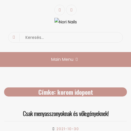
Skip
Facebook
Instagram
to
content
Nori Nails
körmös blog
Search
for:
Main Menu
Címke:
korom idopont
Csak menyasszonyoknak és vőlegényeknek!
2021-10-30