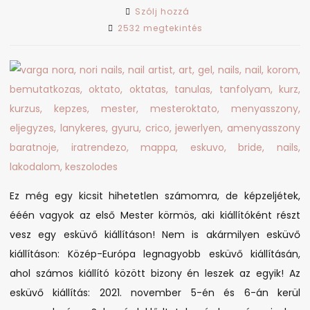
on
Szólj hozzá
Csak
2532 megtekintés
menyasszonyoknak
és
vőlegényeknek!
Ez még egy kicsit hihetetlen számomra, de képzeljétek,
ééén vagyok az első Mester körmös, aki kiállítóként részt
vesz egy esküvő kiállításon! Nem is akármilyen esküvő
kiállításon: Közép-Európa legnagyobb esküvő kiállításán,
ahol számos kiállító között bizony én leszek az egyik! Az
esküvő kiállítás: 2021. november 5-én és 6-án kerül