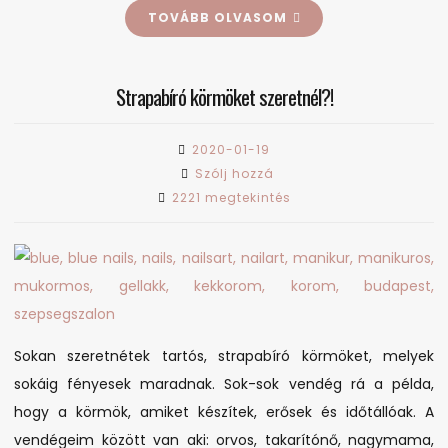
TOVÁBB OLVASOM
Strapabíró körmöket szeretnél?!
2020-01-19
on
Szólj hozzá
Strapabíró
2221 megtekintés
körmöket
szeretnél?!
Sokan szeretnétek tartós, strapabíró körmöket, melyek
sokáig fényesek maradnak. Sok-sok vendég rá a példa,
hogy a körmök, amiket készítek, erősek és időtállóak. A
vendégeim között van aki: orvos, takarítónő, nagymama,