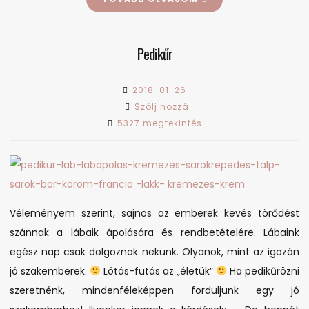
Pedikűr
2018-01-26
on
Szólj hozzá
Pedikűr
5327 megtekintés
Véleményem szerint, sajnos az emberek kevés törődést
szánnak a lábaik ápolására és rendbetételére. Lábaink
egész nap csak dolgoznak nekünk. Olyanok, mint az igazán
jó szakemberek.
Lótás-futás az „életük”
Ha pedikűrözni
szeretnénk, mindenféleképpen forduljunk egy jó