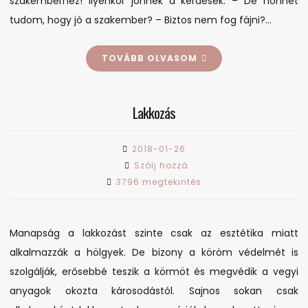
szakemberhez! Ilyenkor jönnek a kérdések: – De honnét
tudom, hogy jó a szakember? – Biztos nem fog fájni?…
TOVÁBB OLVASOM
Lakkozás
2018-01-26
on
Szólj hozzá
Lakkozás
3796 megtekintés
Manapság a lakkozást szinte csak az esztétika miatt
alkalmazzák a hölgyek. De bizony a köröm védelmét is
szolgálják, erősebbé teszik a körmöt és megvédik a vegyi
anyagok okozta károsodástól. Sajnos sokan csak