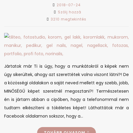
2018-07-24
on
Szólj hozzá
Nori
3210 megtekintés
Nails
a
Tiliteo
fotóstúdióban
Jártatok már Ti is úgy, hogy a munkátokról a képek nem
úgy sikerültek, ahogy azt szerettétek volna viszont látni?! De
a közösségi oldalakon a saját neved mellett egy szebb, jobb,
MINŐSÉGŰ képet szeretnél megosztani?! Természetesen
én is jártam abban a cipőben, hogy a telefonommal nem
tudtam elkészíteni a tökéletes képet! Láthattátok már a
Facebook oldalamon sokszor, hogy a…
TOVÁBB OLVASOM