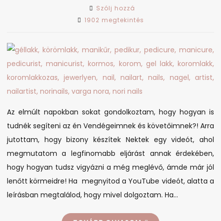
on
Szólj hozzá
Segítség
1902 megtekintés
otthoni
körömreszeléshez!
Az elmúlt napokban sokat gondolkoztam, hogy hogyan is
tudnék segíteni az én Vendégeimnek és követőimnek?! Arra
jutottam, hogy bizony készítek Nektek egy videót, ahol
megmutatom a legfinomabb eljárást annak érdekében,
hogy hogyan tudsz vigyázni a még meglévő, ámde már jól
lenőtt körmeidre! Ha megnyitod a YouTube videót, alatta a
leírásban megtalálod, hogy mivel dolgoztam. Ha…