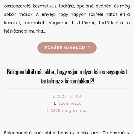
összeszerelő, kozmetikus, fodrász, ápolónő, óvónéni és még
sokan mások. A lényeg, hogy nagyon sokféle hatás éri a
kezüket, körmüket. Vegyszer, tisztítószer, fertőtlenítő, a
hétköznapi munka……
TOVÁBB OLVASOM
Belegondoltál már abba , hogy vajon milyen káros anyagokat
tartalmaz a körömlakkod?!
2020-01-08
on
Szólj hozzá
Belegondoltál
6325 megtekintés
már
abba
,
Belegondoltál már abba, hogy az a lakk, amit Te használsz