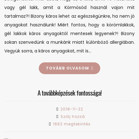
hogy
vagy gél lakk, amit a Körmösöd használ vajon mit
vajon
tartalmaz?! Bizony káros lehet az egészségünkre, ha nem jó
milyen
anyagokat használunk! Miért fontos, hogy a körömlakkok,
káros
gél lakkok káros anyagoktól mentesek legyenek?! Bizony
anyagokat
sokan szenvedünk a munkánk miatt különböző allergiában.
tartalmaz
a
Vegyük sorra, a káros anyagokat, mit is…
körömlakkod?!
TOVÁBB OLVASOM
A továbbképzések fontossága!
2018-11-22
on
Szólj hozzá
A
1662 megtekintés
továbbképzések
fontossága!