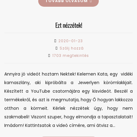
TOVÁBB OLVASOM
Ezt nézzétek!
2020-01-23
on
Szólj hozzá
Ezt
1703 megtekintés
nézzétek!
Annyira jó videót hoztam Nektek! Kelemen Kata, egy vidéki
kamaszlány, aki kipróbálta a Jewerlyen körömlakkjait.
Készített a YouTube csatornájára egy kisvideót. Beszél a
termékekről, és azt is megmutatja, hogy Ő hogyan lakkozza
otthon a körmeit. Kérlek nézzétek úgy, hogy nem
szakmabeli! Viszont szuper, hogy elmondja a tapasztalatait!
Imádom! Kattintsatok a videó címére, ami átvisz a…