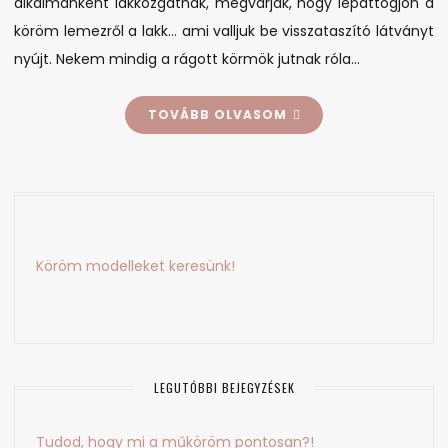
alkalmanként lakkozgatnak, megvárják, hogy lepattogjon a
köröm lemezről a lakk… ami valljuk be visszataszító látványt
nyújt. Nekem mindig a rágott körmök jutnak róla…
TOVÁBB OLVASOM
Köröm modelleket keresünk!
LEGUTÓBBI BEJEGYZÉSEK
Tudod, hogy mi a műköröm pontosan?!