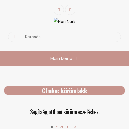
Skip
Facebook
Instagram
to
content
Nori Nails
körmös blog
Search
for:
Main Menu
Címke:
körömlakk
Segítség otthoni körömreszeléshez!
2020-03-31