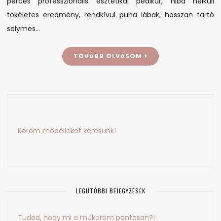
perces professzionális esztétikai pedikűr, hiba nélküli
tökéletes eredmény, rendkívül puha lábak, hosszan tartó
selymes…
TOVÁBB OLVASOM
Köröm modelleket keresünk!
LEGUTÓBBI BEJEGYZÉSEK
Tudod, hogy mi a műköröm pontosan?!