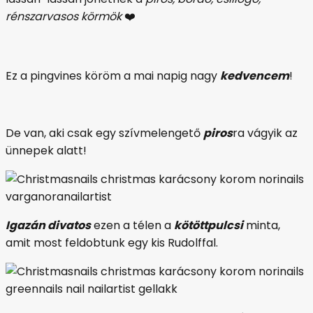
rénszarvasos körmök
❤️
Ez a pingvines köröm a mai napig nagy
kedvencem
!
De van, aki csak egy szívmelengető
piros
ra vágyik az
ünnepek alatt!
Igazán divatos
ezen a télen a
kötöttpulcsi
minta,
amit most feldobtunk egy kis Rudolffal.