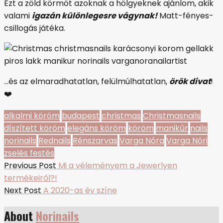
Ezt a zöld körmöt azoknak a hölgyeknek ajánlom, akik
valami
igazán különlegesre vágynak!
Matt-fényes-
csillogás játéka.
…és az elmaradhatatlan, felülmúlhatatlan,
örök divat
!
❤️
alkalmi köröm
budapest
christmas
Christmasnails
díszített köröm
elegáns köröm
köröm
manikűr
nails
norinails
Rednails
Rénszarvas
Varga Nóra
Varga Nóri
zselés festés
Bejegyzés
Previous
Previous Post
Mi a véleményem a Jewerlyen
post:
termékeiről?!
navigáció
Next
Next Post
A 2020-as év színe
post:
About
Norinails