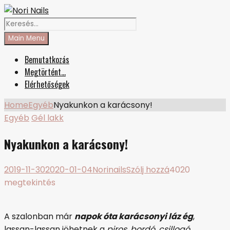
Skip
Facebook
Instagram
to
Search
Nori Nails
körmös blog
content
for:
Main Menu
Bemutatkozás
Megtörtént…
Elérhetőségek
Home
Egyéb
Nyakunkon a karácsony!
Egyéb
Gél lakk
Nyakunkon a karácsony!
on
2019-11-30
2020-01-04
Norinails
Szólj hozzá
4020
Nyakunkon
megtekintés
a
karácsony!
A szalonban már
napok óta karácsonyi láz ég
,
lassan-lassan jöhetnek a
piros, bordó, csillogó,