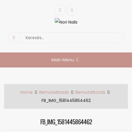
Skip
Facebook
Instagram
to
content
Nori Nails
körmös blog
Search
for:
Main Menu
Home
Bemutatkozás
Bemutatkozás
FB_IMG_1581445864462
FB_IMG_1581445864462