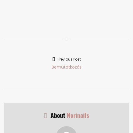
Previous Post
Bejegyzés
Previous
Bemutatkozás
navigáció
post:
About
Norinails