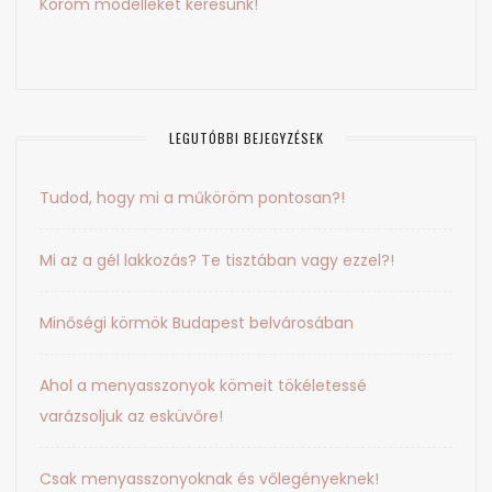
Köröm modelleket keresünk!
LEGUTÓBBI BEJEGYZÉSEK
Tudod, hogy mi a műköröm pontosan?!
Mi az a gél lakkozás? Te tisztában vagy ezzel?!
Minőségi körmök Budapest belvárosában
Ahol a menyasszonyok kömeit tökéletessé
varázsoljuk az esküvőre!
Csak menyasszonyoknak és vőlegényeknek!