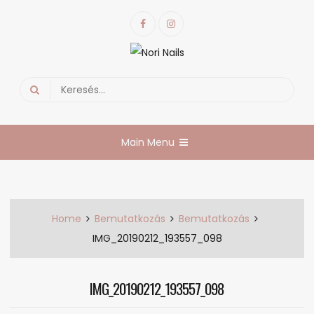
Skip
Facebook
Instagram
to
content
Nori Nails
körmös blog
Search
for:
Main Menu
Home
Bemutatkozás
Bemutatkozás
IMG_20190212_193557_098
IMG_20190212_193557_098