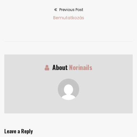
Previous Post
Bejegyzés
Previous
Bemutatkozás
navigáció
post:
About
Norinails
Leave a Reply