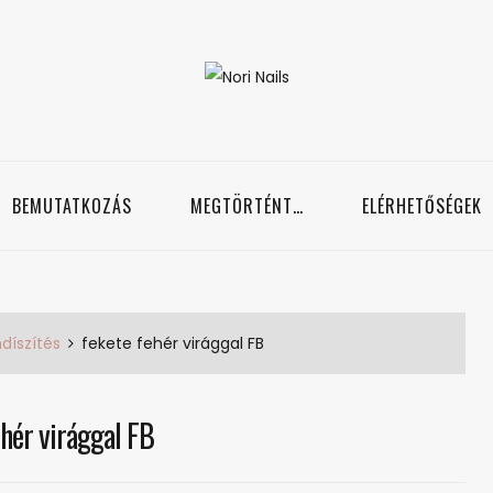
Nori Nails
örmös blog
BEMUTATKOZÁS
MEGTÖRTÉNT…
ELÉRHETŐSÉGEK
díszítés
fekete fehér virággal FB
ehér virággal FB