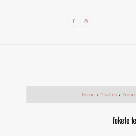
Skip
to
content
Facebook
Instagram
k
Home
Díszítés
Köröm
fekete f