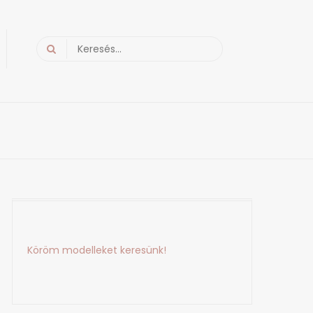
Search
for:
Köröm modelleket keresünk!