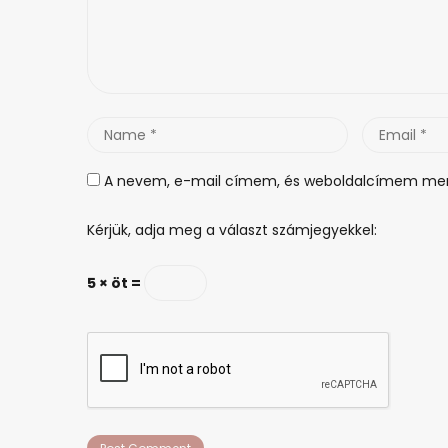
Name
Email
*
*
A nevem, e-mail címem, és weboldalcímem men
Kérjük, adja meg a választ számjegyekkel:
5 × öt =