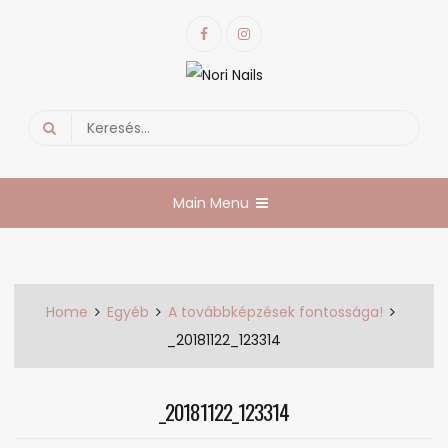
Skip
Facebook
Instagram
to
content
Nori Nails
körmös blog
Search
for:
Main Menu
Home
Egyéb
A továbbképzések fontossága!
_20181122_123314
_20181122_123314