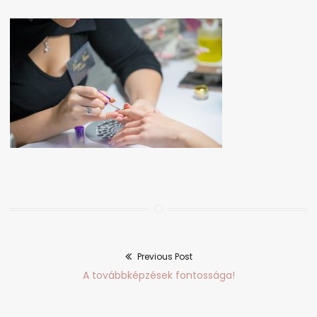
Previous Post
Bejegyzés
Previous
A továbbképzések fontossága!
navigáció
post: