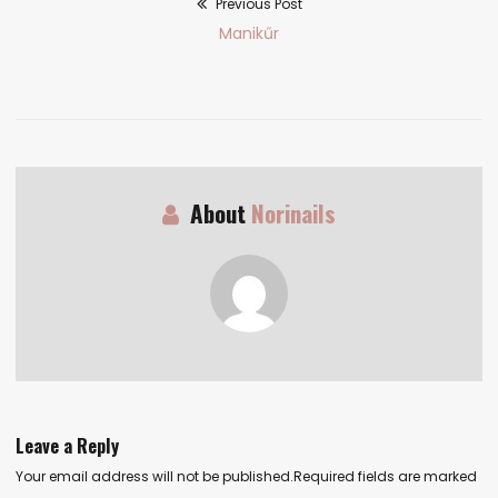
Previous Post
Bejegyzés
Previous
Manikűr
navigáció
post:
About
Norinails
Leave a Reply
Your email address will not be published.Required fields are marked