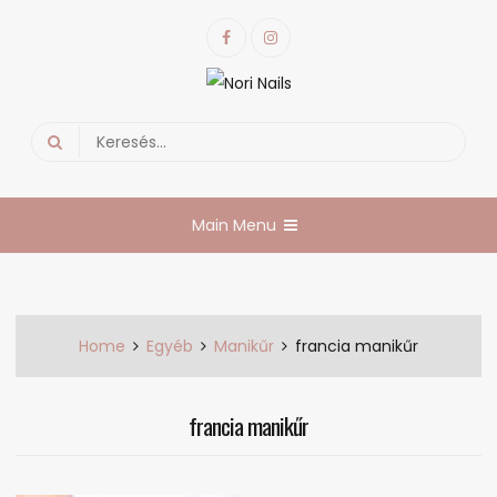
Skip
Facebook
Instagram
to
content
Nori Nails
körmös blog
Search
for:
Main Menu
Home
Egyéb
Manikűr
francia manikűr
francia manikűr