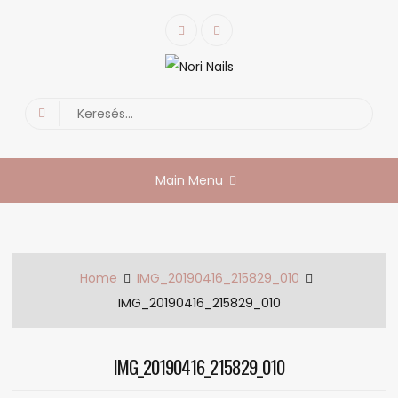
Skip
Facebook
Instagram
to
content
Nori Nails
körmös blog
Search
for:
Main Menu
Home
IMG_20190416_215829_010
IMG_20190416_215829_010
IMG_20190416_215829_010