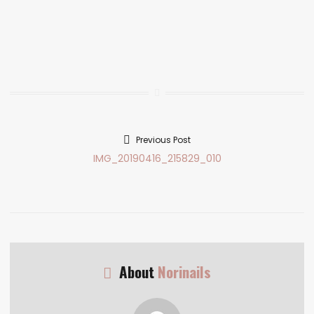
Previous Post
Bejegyzés
Previous
IMG_20190416_215829_010
navigáció
post:
About
Norinails