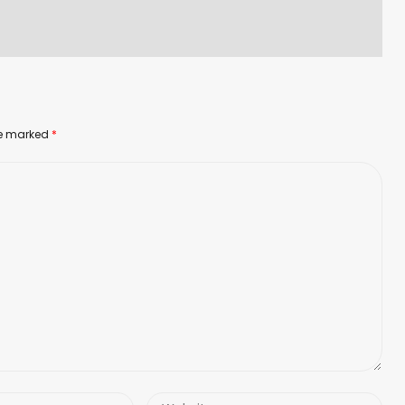
are marked
*
Website