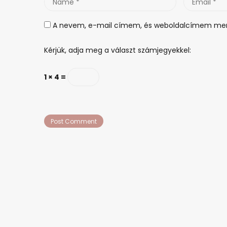
*
*
A nevem, e-mail címem, és weboldalcímem men
Kérjük, adja meg a választ számjegyekkel:
1 × 4 =