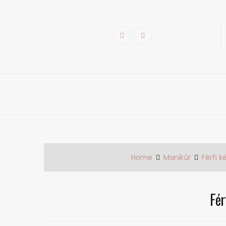
Skip
to
content
Facebook
Instagram
k
Home
Manikűr
Férfi 
Fér