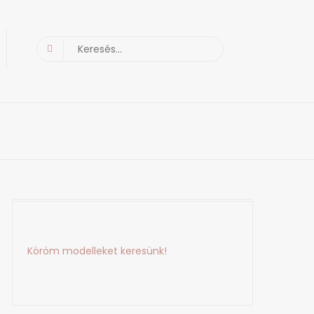
Search
for:
Köröm modelleket keresünk!