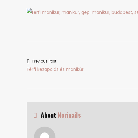
Previous Post
Bejegyzés
Previous
Férfi kézápolás és manikűr
navigáció
post:
About
Norinails