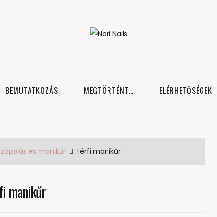
Nori Nails
örmös blog
BEMUTATKOZÁS
MEGTÖRTÉNT…
ELÉRHETŐSÉGEK
kézápolás és manikűr
Férfi manikűr
fi manikűr