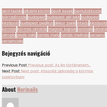
akril festés
alkalmi köröm
ápolt kezek
bemutatkozás
bőrradírozás
budapest
budapest gél lakk
budapest
kézápoló
budapest pedikűr
dekor zselé
interjú
kézápoló
körmös
körmös oktatás
magyar bajnok
norinails
oktatá
olimpia
peals nails
tamás mela
tamás melinda
verseny
versenyzés
Bejegyzés navigáció
Previous Post
Previous post:
Az én történetem…
Next Post
Next post:
Abszolút újdonság a körmös
szektorban!
About
Norinails