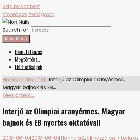
Skip to content
Facebook
Instagram
Search for:
Nori Nails
körmös blog
Main Menu
Bemutatkozás
Megtörtént…
Elérhetőségek
Home
Megtörtént…
Interjú az Olimpiai aranyérmes,
Magyar bajnok és EB…
Megtörtént…
Interjú az Olimpiai aranyérmes, Magyar
bajnok és EB nyertes oktatóval!
2018-06-04
2018-06-04
Norinails
Szólj hozzá
on Interjú az