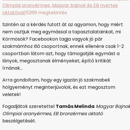
Olimpiai aranyérmes, Magyar bajnok és EB nyertes
oktatóval!
5269 megtekintés
Szintén az a kérdés futott át az agyamon, hogy miért
nem osztjuk meg egymással a tapasztalatainkat, mi
Körmösök? Facebookon tagja vagyok jó pár
szakmámhoz illő csoportnak, ennek ellenére csak 1-2
csoportban látom azt, hogy támogatják egymást a
lányok, megosztanak élményeket, építő kritikát
írnának…
Arra gondoltam, hogy egy igazán jó szakmabeli
hölgyeményt meginterjúvolok, és ezt megosztom
veletek!
Fogadjátok szeretettel
Tamás Melinda
Magyar Bajnok
Olimpiai aranyérmes, EB bronzérmes oktató
beszélgetését.