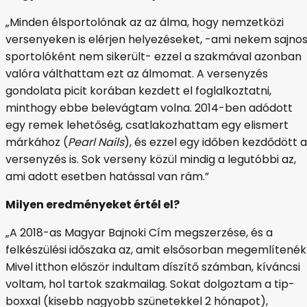
„Minden élsportolónak az az álma, hogy nemzetközi
versenyeken is elérjen helyezéseket, -ami nekem sajno
sportolóként nem sikerült- ezzel a szakmával azonban
valóra válthattam ezt az álmomat. A versenyzés
gondolata picit korában kezdett el foglalkoztatni,
minthogy ebbe belevágtam volna. 2014-ben adódott
egy remek lehetőség, csatlakozhattam egy elismert
márkához (
Pearl Nails
), és ezzel egy időben kezdődött a
versenyzés is. Sok verseny közül mindig a legutóbbi az,
ami adott esetben hatással van rám.”
Milyen eredményeket értél el?
„A 2018-as Magyar Bajnoki Cím megszerzése, és a
felkészülési időszaka az, amit elsősorban megemlítenék
Mivel itthon először indultam díszítő számban, kíváncsi
voltam, hol tartok szakmailag. Sokat dolgoztam a tip-
boxxal (kisebb nagyobb szünetekkel 2 hónapot),