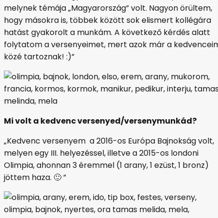
melynek témája „Magyarország” volt. Nagyon örültem,
hogy másokra is, többek között sok elismert kollégára
hatást gyakorolt a munkám. A következő kérdés alatt
folytatom a versenyeimet, mert azok már a kedvencei
közé tartoznak! :)”
Mi volt a kedvenc versenyed/versenymunkád
?
„Kedvenc versenyem a 2016-os Európa Bajnokság volt,
melyen egy III. helyezéssel, illetve a 2015-os londoni
Olimpia, ahonnan 3 éremmel (1 arany, 1 ezüst, 1 bronz)
jöttem haza. 🙂 ”