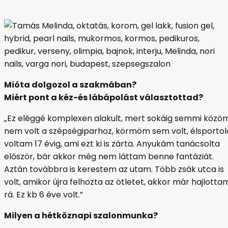
Mióta dolgozol a szakmában?
Miért pont a kéz-és lábápolást választottad?
„Ez eléggé komplexen alakult, mert sokáig semmi közö
nem volt a szépségiparhoz, körmöm sem volt, élsportol
voltam 17 évig, ami ezt ki is zárta. Anyukám tanácsolta
először, bár akkor még nem láttam benne fantáziát.
Aztán továbbra is kerestem az utam. Több zsák utca is
volt, amikor újra felhozta az ötletet, akkor már hajlotta
rá. Ez kb 6 éve volt.”
Milyen a hétköznapi szalonmunka?