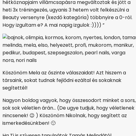
hétköznapjaim villámcsapásra megváltoztak és jött a
heti 3x tréningezés, ugyanis 3 hetem volt felkészülni a
Beauty versenyre (kezdő kategória) többnyire a 0-ról.
Hogy izgultam e? A mai napig izgulok :)))) ”
Köszönöm Mela az őszinte válaszaidat! Azt hiszem a
társaink, sokat tudnak fejlődni ezáltal és sokaknak
segítettél!
Nagyon boldog vagyok, hogy összesodort minket a sors,
sok sok véletlen árán… (De ugye tudjuk, hogy véletlenek
nincsenek! 😉 ) Köszönöm Nikolnak, hogy segített az
ismerkedésünkben! 🙂
Ha Ti is szívesen tanulnátok Tamás Melindától,