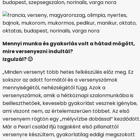
Mennyi munka és gyakorlás volt a hátad mögött,
mire versenyezni indultál?
Izgulzál? 🙂
„Minden versenyt több hetes felkészülés előz meg. Ez
sokszor az adott formától és a versenyszámok
mennyiségétől, nehézségétől függ. Azok a
versenyszámok, amik a hétköznapi szalonmunkába is
beilleszthetőek, kevesebb gyakorlást vesznek igénybe,
ami viszont nem, az értelemszerűen többet. Az első
versenyem rögtön egy „mélyvízbe dobással” kezdődött
Már a Pearl család ifjú tagjaként első pillanattól
versenyre készültem, gyakorlatilag eddigi megszokott