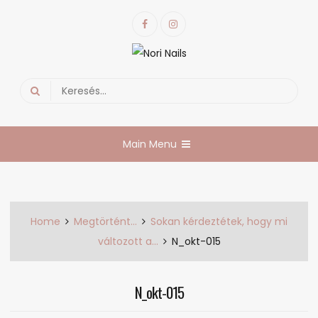
Skip
Facebook
Instagram
to
content
Nori Nails
körmös blog
Search
for:
Main Menu
Home
Megtörtént…
Sokan kérdeztétek, hogy mi
változott a...
N_okt-015
N_okt-015