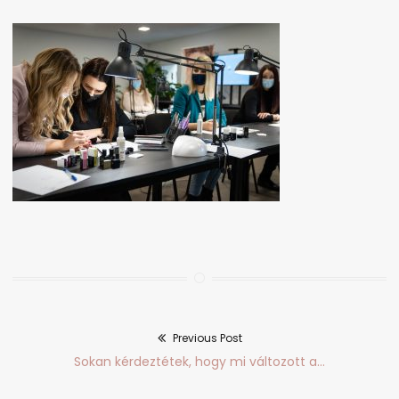
Previous Post
Bejegyzés
Previous
Sokan kérdeztétek, hogy mi változott a…
navigáció
post: