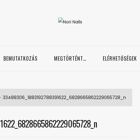
Nori Nails
örmös blog
BEMUTATKOZÁS
MEGTÖRTÉNT…
ELÉRHETŐSÉGEK
33488306_1883192788391622_6828665862229065728_n
91622_6828665862229065728_n