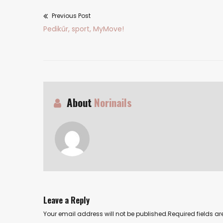
Previous Post
Bejegyzés
Previous
Pedikűr, sport, MyMove!
navigáció
post:
About
Norinails
Leave a Reply
Your email address will not be published.Required fields 