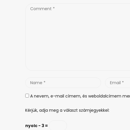
Comment
*
Name
Email
*
*
A nevem, e-mail címem, és weboldalcímem men
Kérjük, adja meg a választ számjegyekkel:
nyolc − 3 =