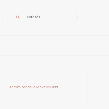
Search
for:
Köröm modelleket keresünk!