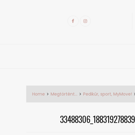
Skip
to
content
Facebook
Instagram
k
Home
Megtörtént…
Pedikűr, sport, MyMove!
33488306_18831927883