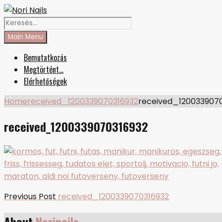
Skip
Facebook
Instagram
to
Search
Nori Nails
körmös blog
content
for:
Main Menu
Bemutatkozás
Megtörtént…
Elérhetőségek
Home
received_1200339070316932
received_120033907
received_1200339070316932
Bejegyzés
Previous
Previous Post
received_1200339070316932
post:
navigáció
About
Norinails