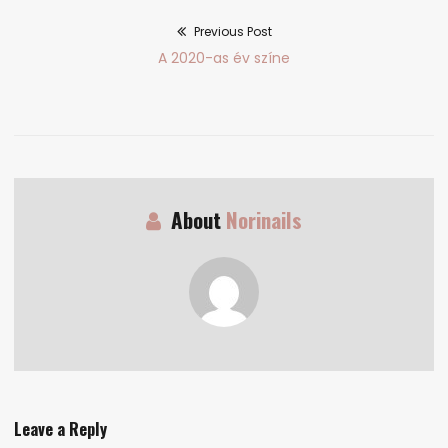
Previous Post
Bejegyzés
Previous
A 2020-as év színe
navigáció
post:
About
Norinails
Leave a Reply