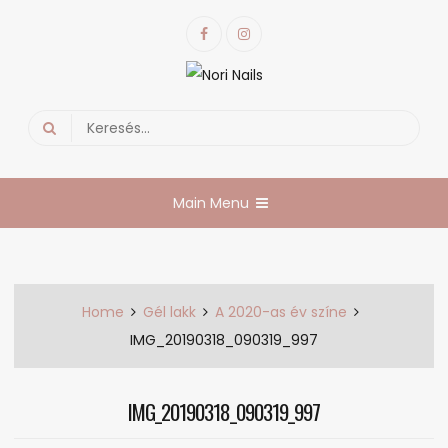
Skip
Facebook
Instagram
to
content
Nori Nails
körmös blog
Search
for:
Main Menu
Home
Gél lakk
A 2020-as év színe
IMG_20190318_090319_997
IMG_20190318_090319_997