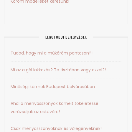
Köröm modelleket keresünk!
LEGUTÓBBI BEJEGYZÉSEK
Tudod, hogy mi a műköröm pontosan?!
Mi az a gél lakkozás? Te tisztában vagy ezzel?!
Minőségi körmök Budapest belvárosában
Ahol a menyasszonyok kömeit tökéletessé
varázsoljuk az esküvőre!
Csak menyasszonyoknak és vőlegényeknek!