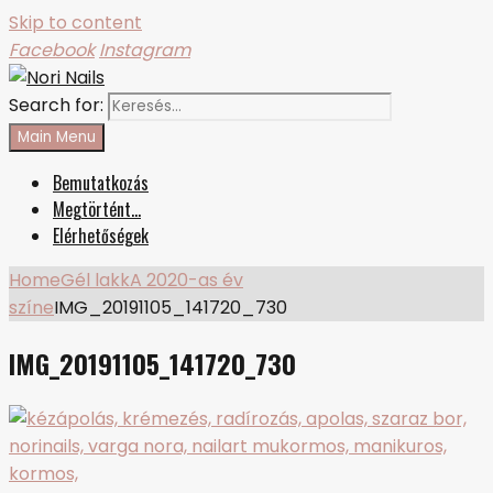
Skip to content
Facebook
Instagram
Search for:
Nori Nails
körmös blog
Main Menu
Bemutatkozás
Megtörtént…
Elérhetőségek
Home
Gél lakk
A 2020-as év
színe
IMG_20191105_141720_730
IMG_20191105_141720_730