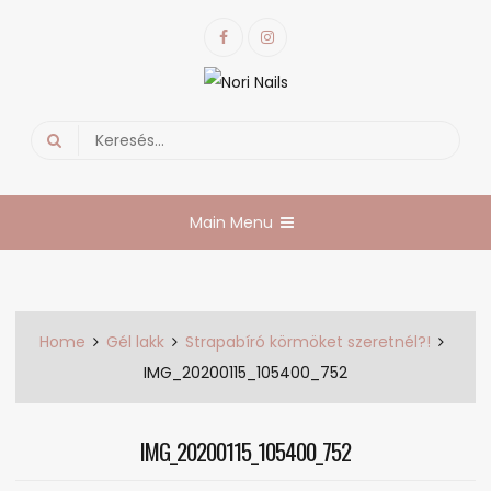
Skip
Facebook
Instagram
to
content
Nori Nails
körmös blog
Search
for:
Main Menu
Home
Gél lakk
Strapabíró körmöket szeretnél?!
IMG_20200115_105400_752
IMG_20200115_105400_752