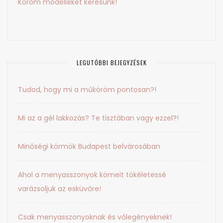
Köröm modelleket keresünk!
LEGUTÓBBI BEJEGYZÉSEK
Tudod, hogy mi a műköröm pontosan?!
Mi az a gél lakkozás? Te tisztában vagy ezzel?!
Minőségi körmök Budapest belvárosában
Ahol a menyasszonyok kömeit tökéletessé
varázsoljuk az esküvőre!
Csak menyasszonyoknak és vőlegényeknek!