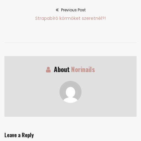
Previous Post
Bejegyzés
Previous
Strapabíró körmöket szeretnél?!
navigáció
post:
About
Norinails
Leave a Reply