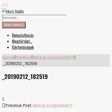
Skip
Facebook
Instagram
to
content
Search
Nori Nails
körmös blog
for:
Main Menu
Bemutatkozás
Megtörtént…
Elérhetőségek
Home
Pedikűr
Mire jó a talpbetét?!
_20190212_182519
_20190212_182519
Bejegyzés
Previous
Previous Post
Mire jó a talpbetét?!
post: