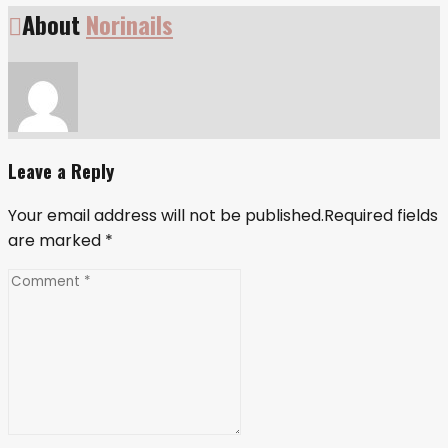
navigáció
About
Norinails
Leave a Reply
Your email address will not be published.Required fields
are marked
*
Comment
*