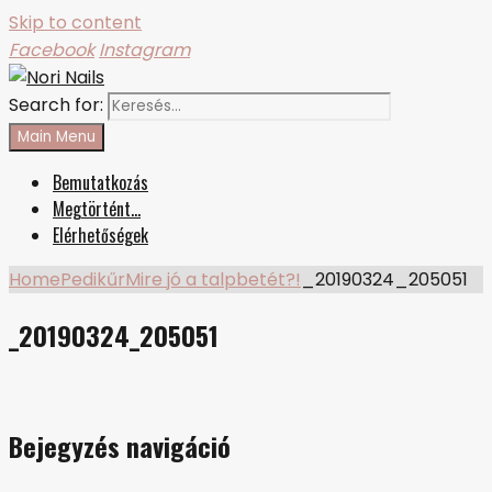
Skip to content
Facebook
Instagram
Search for:
Nori Nails
körmös blog
Main Menu
Bemutatkozás
Megtörtént…
Elérhetőségek
Home
Pedikűr
Mire jó a talpbetét?!
_20190324_205051
_20190324_205051
Bejegyzés navigáció