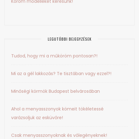
Köröm modelleket keresünk!
LEGUTÓBBI BEJEGYZÉSEK
Tudod, hogy mi a műköröm pontosan?!
Mi az a gél lakkozás? Te tisztában vagy ezzel?!
Minőségi körmök Budapest belvárosában
Ahol a menyasszonyok kömeit tökéletessé
varázsoljuk az esküvőre!
Csak menyasszonyoknak és vőlegényeknek!