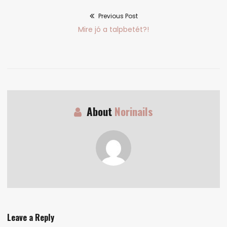
Previous Post
Bejegyzés
Previous
Mire jó a talpbetét?!
navigáció
post:
About
Norinails
Leave a Reply