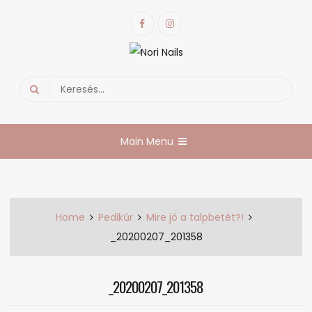
Skip
Facebook
Instagram
to
content
Nori Nails
körmös blog
Search
for:
Main Menu
Home
Pedikűr
Mire jó a talpbetét?!
_20200207_201358
_20200207_201358