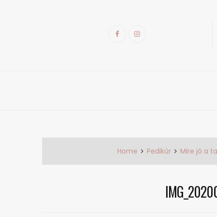
Skip
to
content
Facebook
Instagram
k
Home
Pedikűr
Mire jó a t
IMG_2020