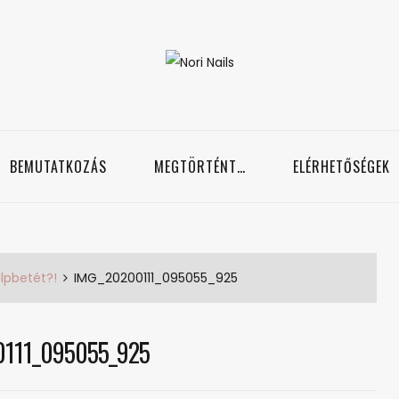
Nori Nails
örmös blog
BEMUTATKOZÁS
MEGTÖRTÉNT…
ELÉRHETŐSÉGEK
alpbetét?!
IMG_20200111_095055_925
0111_095055_925