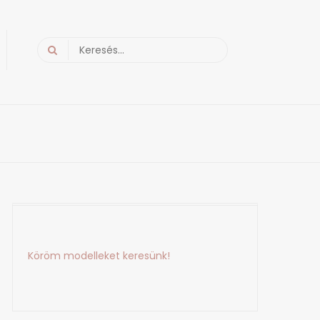
Search
for:
Köröm modelleket keresünk!