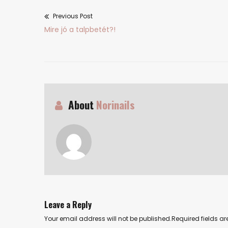
Previous Post
Bejegyzés
Previous
Mire jó a talpbetét?!
navigáció
post:
About
Norinails
Leave a Reply
Your email address will not be published.Required fields 