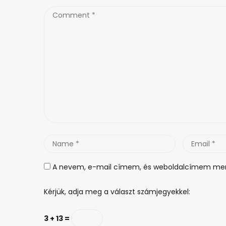
Comment
*
Name
Email
*
*
A nevem, e-mail címem, és weboldalcímem men
Kérjük, adja meg a választ számjegyekkel:
3 + 13 =