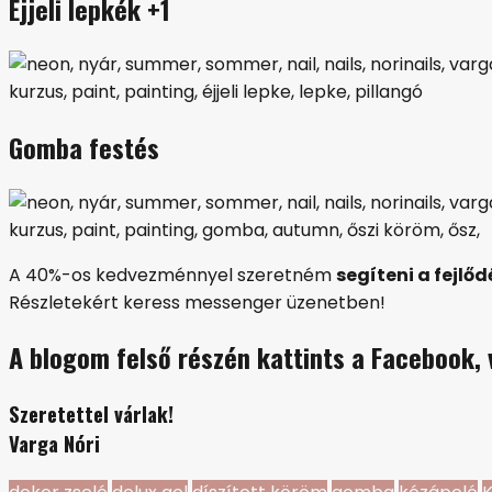
Éjjeli lepkék +1
Gomba festés
A 40%-os kedvezménnyel szeretném
segíteni a fejlő
Részletekért keress messenger üzenetben!
A blogom felső részén kattints a Facebook, v
Szeretettel várlak!
Varga Nóri