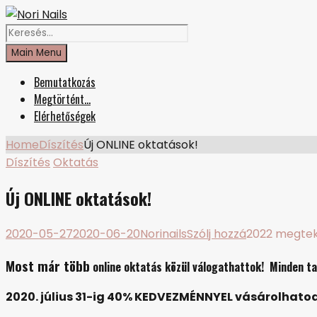
Skip
Facebook
Instagram
to
Search
Nori Nails
körmös blog
content
for:
Main Menu
Bemutatkozás
Megtörtént…
Elérhetőségek
Home
Díszítés
Új ONLINE oktatások!
Díszítés
Oktatás
Új ONLINE oktatások!
on
2020-05-27
2020-06-20
Norinails
Szólj hozzá
2022 megtek
Új
Most már több
online
oktatás közül válogathattok! Minden t
ONLINE
oktatások!
2020. július 31-ig 40% KEDVEZMÉNNYEL vásárolhato