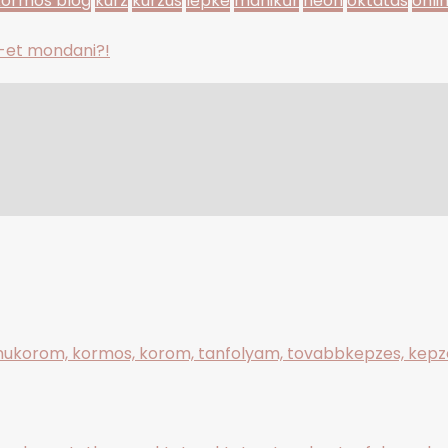
Körmös blog
kurz
kurzus
lepke
manikűr
neon
oktatás
onli
-et mondani?!