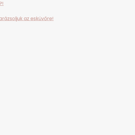
?!
rázsoljuk az esküvőre!