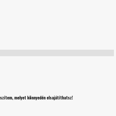
készítem, melyet
könnyedén elsajátíthatsz
!