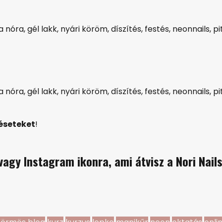
déseteket
!
agy Instagram ikonra, ami átvisz a Nori Nail