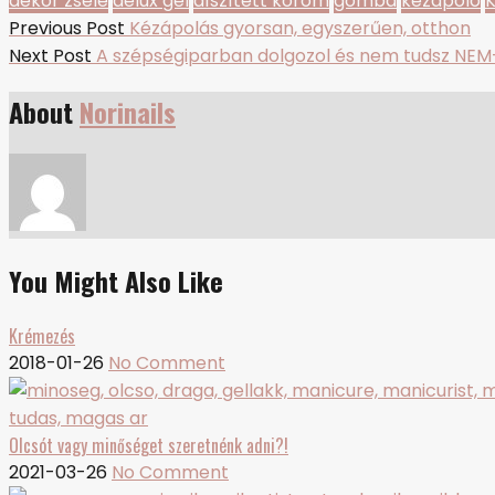
dekor zselé
delux gel
díszített köröm
gomba
kézápoló
Bejegyzés
Previous
Previous Post
Kézápolás gyorsan, egyszerűen, otthon
Next
post:
Next Post
A szépségiparban dolgozol és nem tudsz NEM
navigáció
post:
About
Norinails
You Might Also Like
Krémezés
2018-01-26
No Comment
Olcsót vagy minőséget szeretnénk adni?!
2021-03-26
No Comment