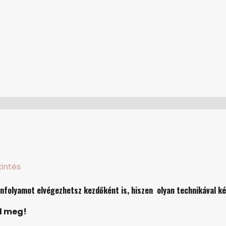
intés
anfolyamot elvégezhetsz
kezdő
ként is, hiszen olyan technikával 
d meg!