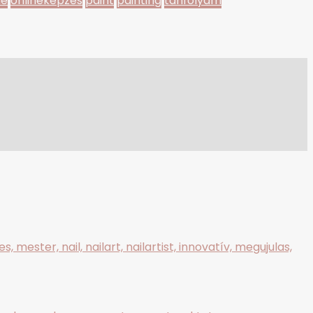
ne
onlinekepzes
paint
painting
tanfolyam