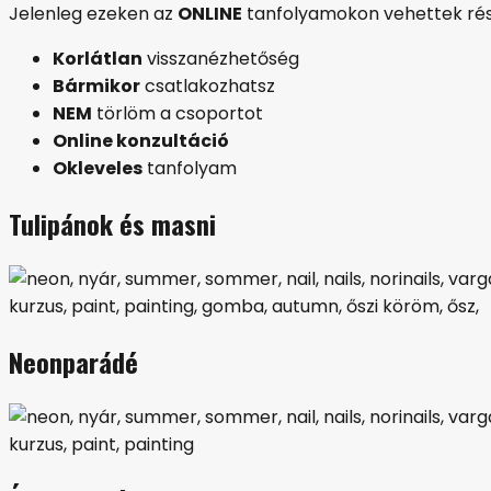
Jelenleg ezeken az
ONLINE
tanfolyamokon vehettek rés
Korlátlan
visszanézhetőség
Bármikor
csatlakozhatsz
NEM
törlöm a csoportot
Online konzultáció
Okleveles
tanfolyam
Tulipánok és masni
Neonparádé