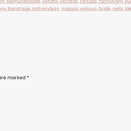
s are marked
*