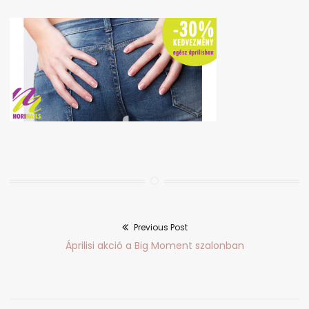
Previous Post
Bejegyzés
Previous
Áprilisi akció a Big Moment szalonban
navigáció
post: