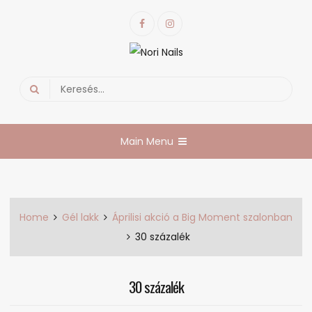
Skip
Facebook
Instagram
to
content
Nori Nails
körmös blog
Search
for:
Main Menu
Home
Gél lakk
Áprilisi akció a Big Moment szalonban
30 százalék
30 százalék